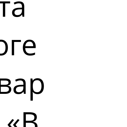
та
оге
вар
 «В