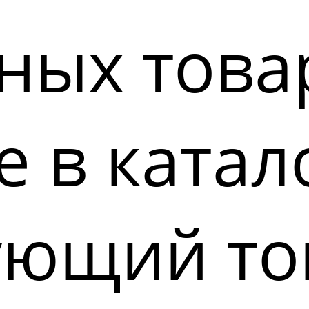
ных това
 в катал
ующий то