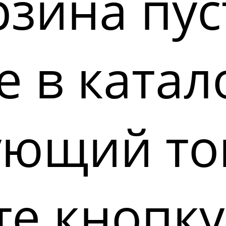
зина пус
 в катал
ующий то
е кнопку