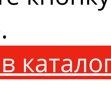
.
в катало