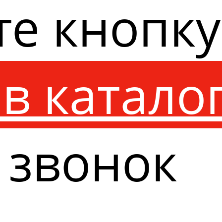
те кнопк
в катало
 звонок