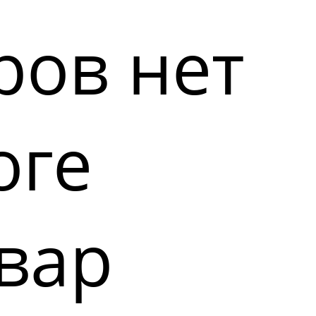
ров нет
оге
вар