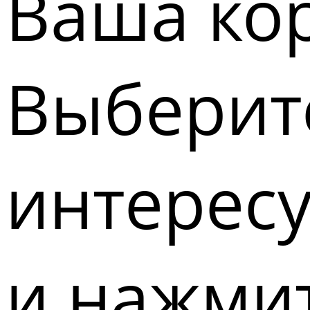
Ваша кор
Выберите
интерес
и нажмит