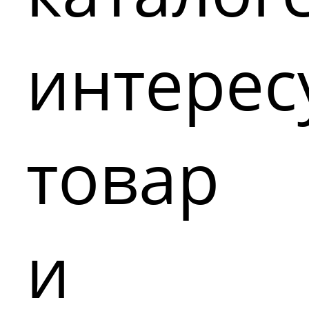
интере
товар
и