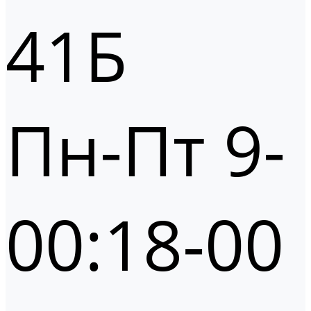
41Б
Пн-Пт 9-
00:18-00