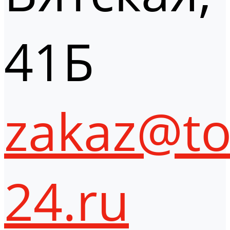
41Б
zakaz@to
24.ru