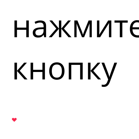
нажмит
кнопку