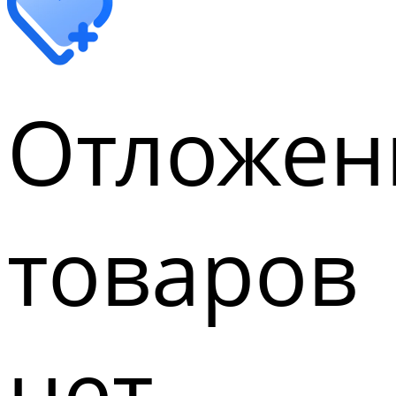
Отложен
товаров
нет