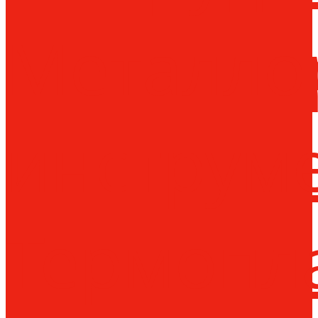
Металло
инструм
Термопл