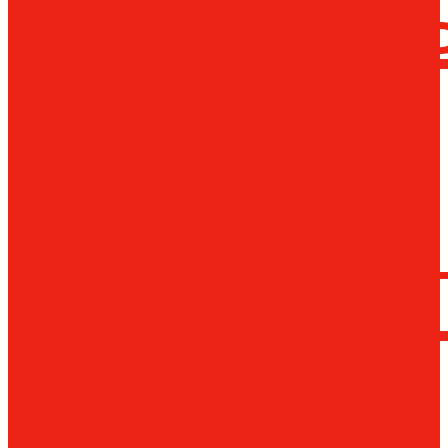
сверлил
станки
Коронча
сверла