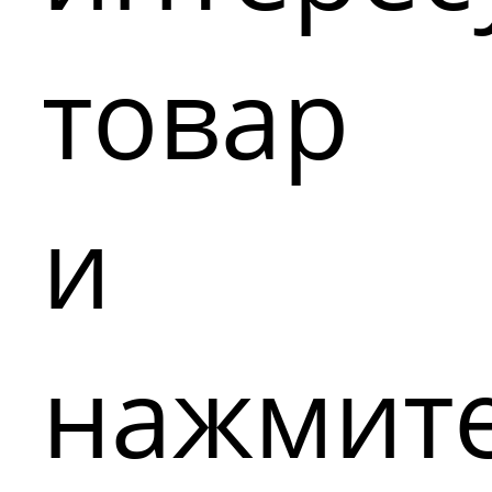
товар
и
нажмит