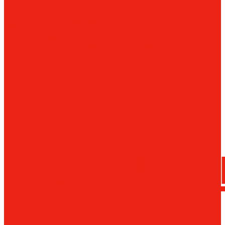
сверла
трения
Магнитн