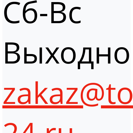
Сб-Вс
Выходно
zakaz@to
24.ru