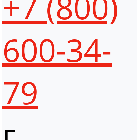
+7 (800)
600-34-
79
г.