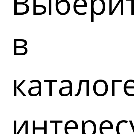
Выбери
в
каталог
интере