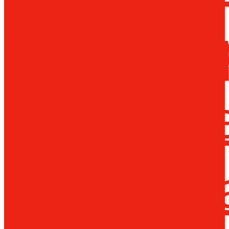
Металло
инструм
Термопл