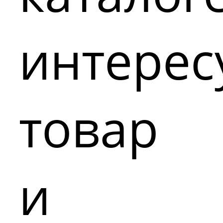
интере
товар
и