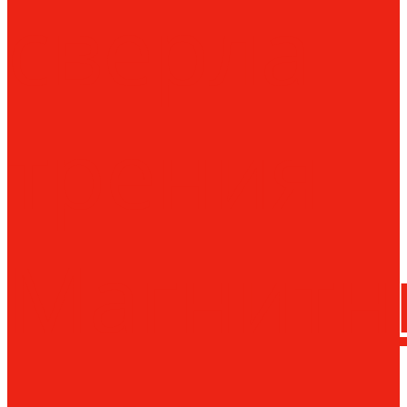
сверла
трения
Магнитн