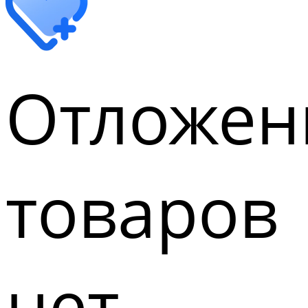
Отложен
товаров
нет