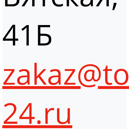
41Б
zakaz@to
24.ru