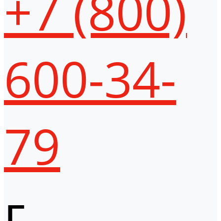
+7 (800)
600-34-
79
г.