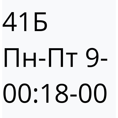
41Б
Пн-Пт 9-
00:18-00