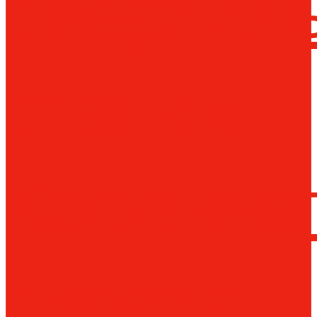
сверлил
станки
Коронча
сверла