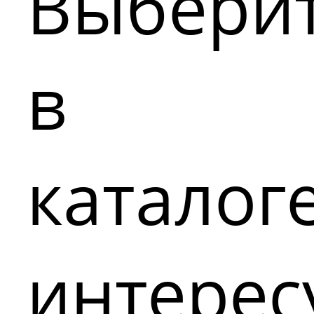
Выбери
в
каталог
интере