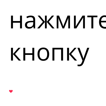
нажмит
кнопку