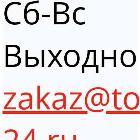
Сб-Вс
Выходно
zakaz@to
24.ru