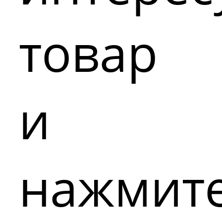
товар
и
нажмит