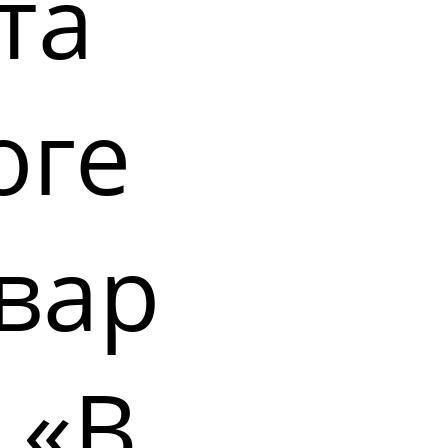
та
оге
вар
 «В