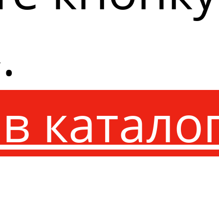
.
в катало