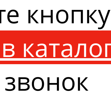
те кнопк
в катало
 звонок