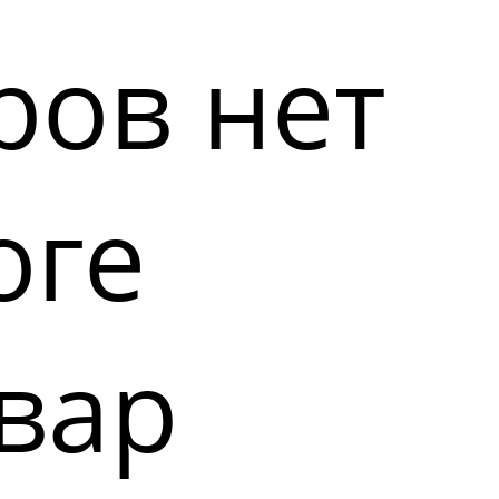
ров нет
оге
вар