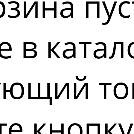
зина пус
 в катал
ующий то
е кнопку