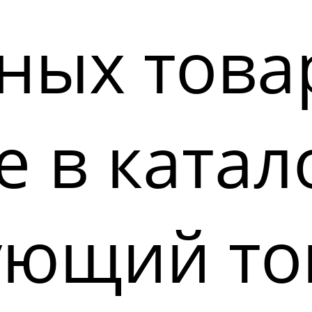
ных това
 в катал
ующий то