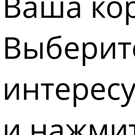
Ваша кор
Выберите
интерес
и нажмит