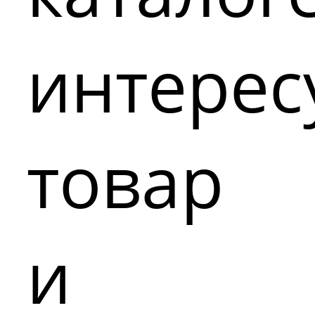
интере
товар
и