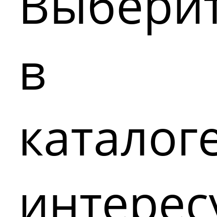
Выбери
в
каталог
интере