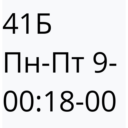
41Б
Пн-Пт 9-
00:18-00