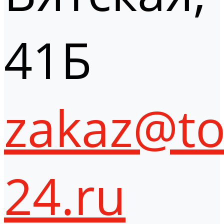
41Б
zakaz@to
24.ru