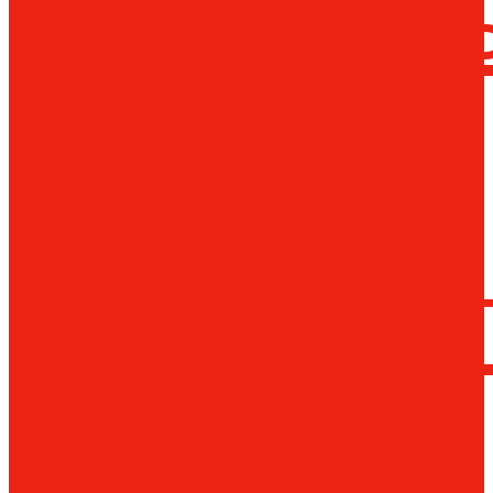
сверлил
станки
Коронча
сверла