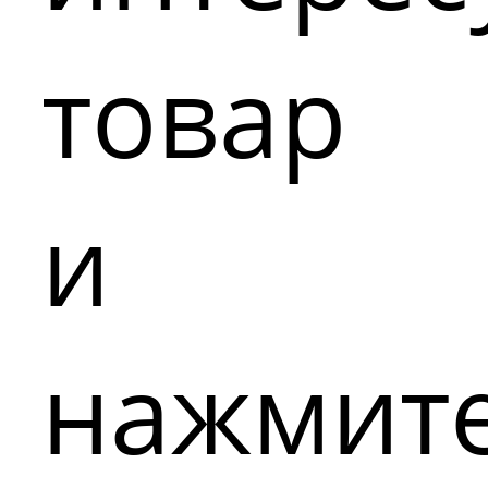
товар
и
нажмит