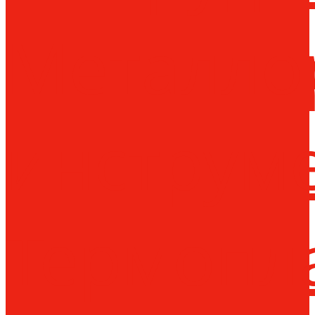
Металло
инструм
Термопл