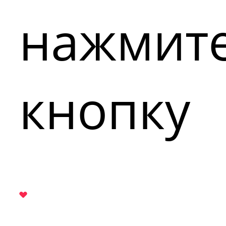
нажмит
кнопку