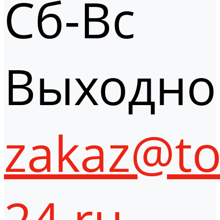
Сб-Вс
Выходно
zakaz@to
24.ru