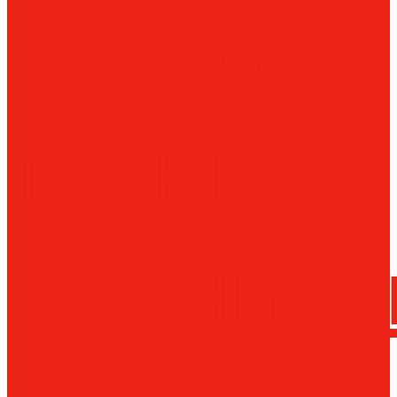
сверла
трения
Магнитн