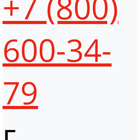
+7 (800)
600-34-
79
г.