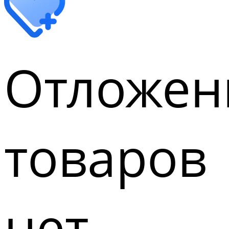
Отложен
товаров
нет