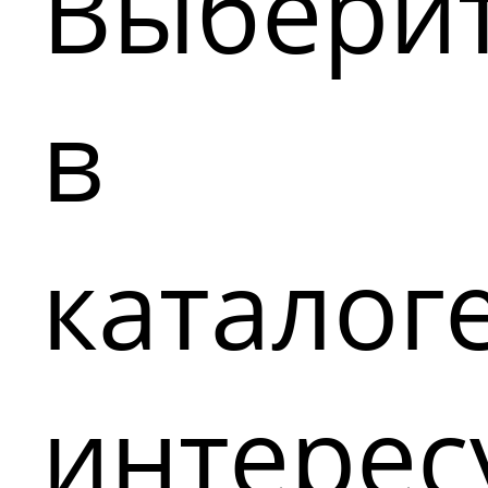
Выбери
в
каталог
интере