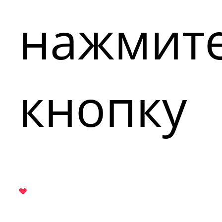
нажмит
кнопку