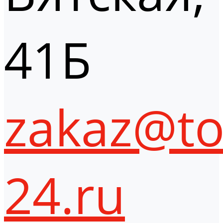
41Б
zakaz@to
24.ru