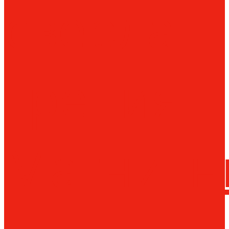
сверла
трения
Магнитн