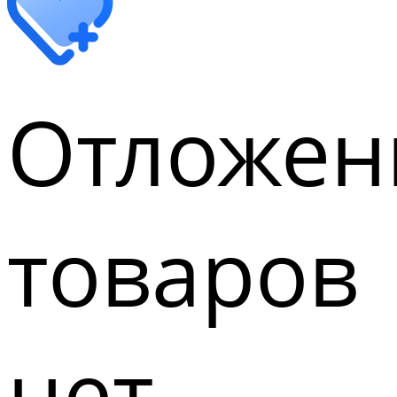
Отложен
товаров
нет