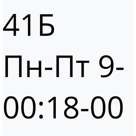
41Б
Пн-Пт 9-
00:18-00