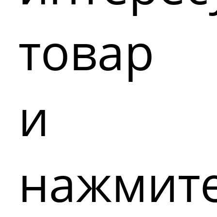
товар
и
нажмит