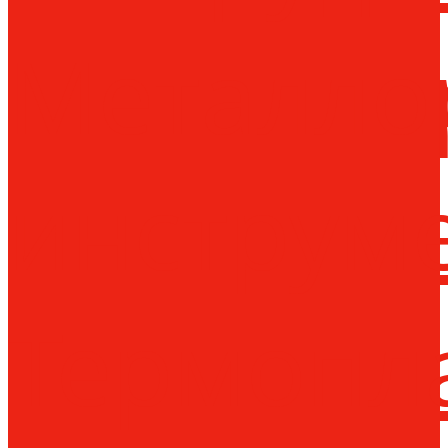
Металло
инструм
Термопл