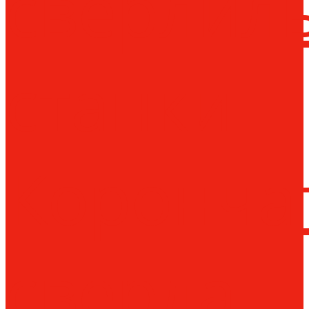
сверлил
станки
Коронча
сверла