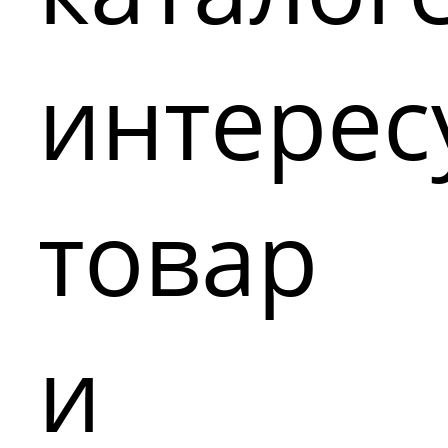
интере
товар
и