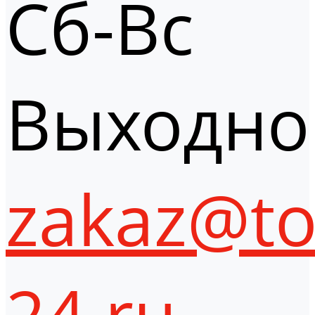
Сб-Вс
Выходно
zakaz@to
24.ru