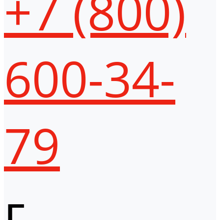
+7 (800)
600-34-
79
г.