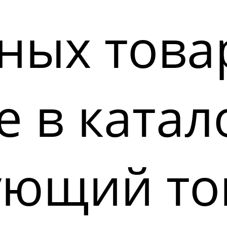
ных това
 в катал
ующий то