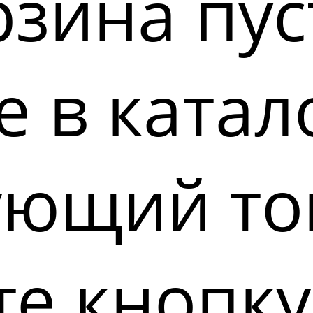
зина пус
 в катал
ующий то
е кнопку