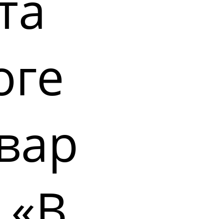
та
оге
вар
 «В