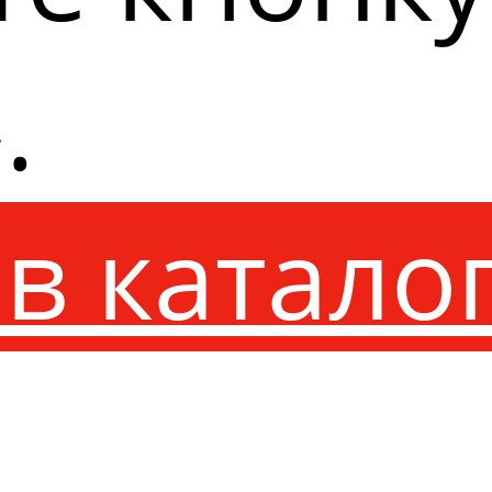
.
в катало