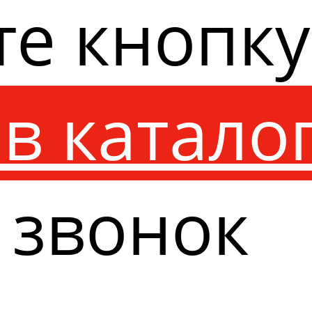
те кнопк
в катало
 звонок