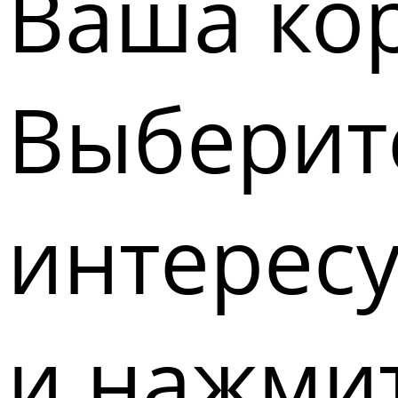
Ваша кор
Выберите
интерес
и нажмит