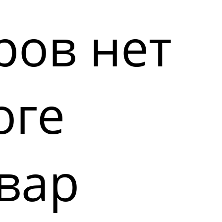
ров нет
оге
вар