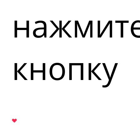
нажмит
кнопку