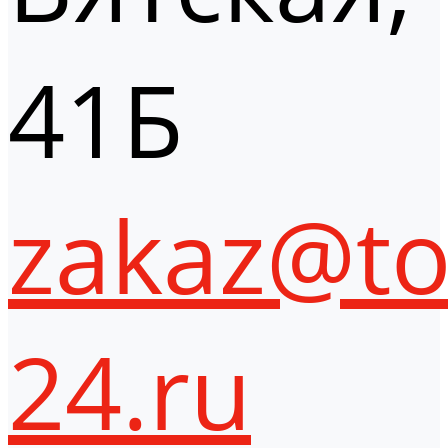
41Б
zakaz@to
24.ru