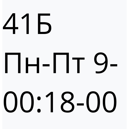
41Б
Пн-Пт 9-
00:18-00