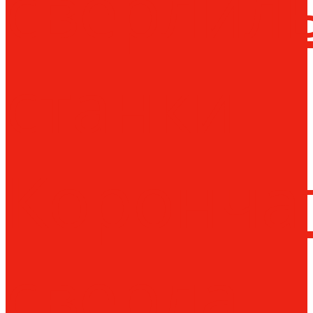
сверлил
станки
Коронча
сверла