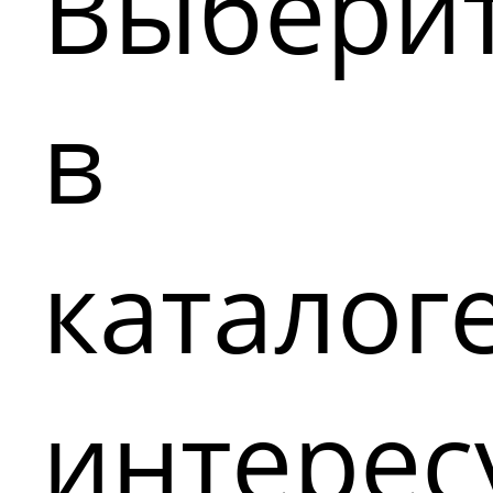
Выбери
в
каталог
интере