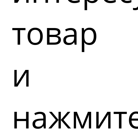
товар
и
нажмит