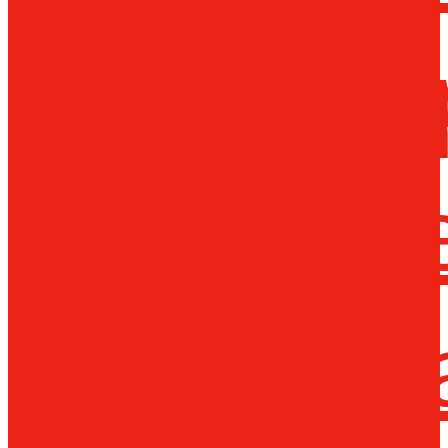
Металло
инструм
Термопл