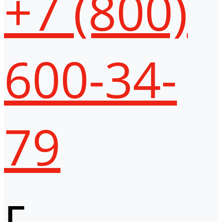
+7 (800)
600-34-
79
г.