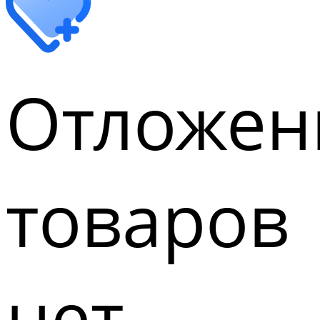
Отложен
товаров
нет