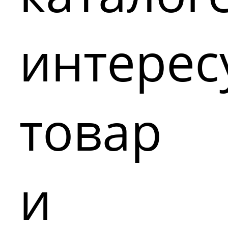
интере
товар
и