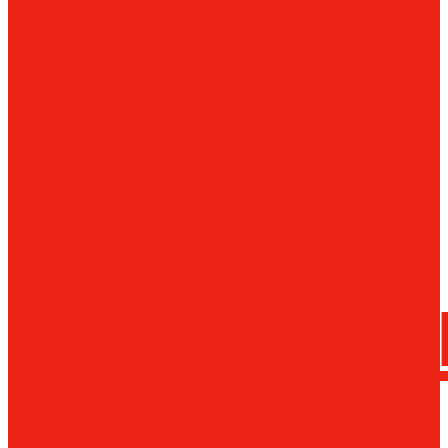
сверла
трения
Магнитн