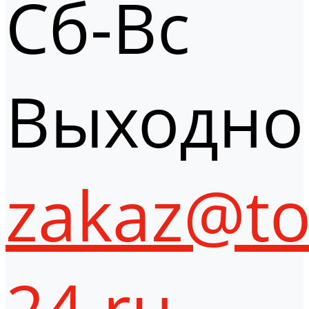
Сб-Вс
Выходно
zakaz@to
24.ru