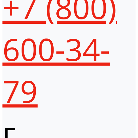
+7 (800)
600-34-
79
г.