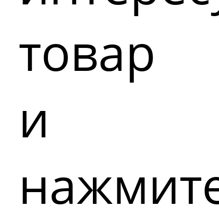
товар
и
нажмит