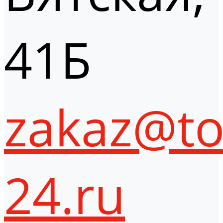
41Б
zakaz@to
24.ru