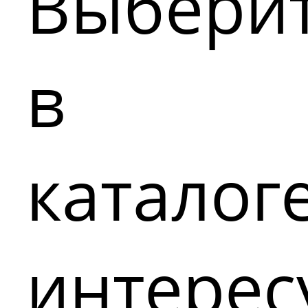
Выбери
в
каталог
интере