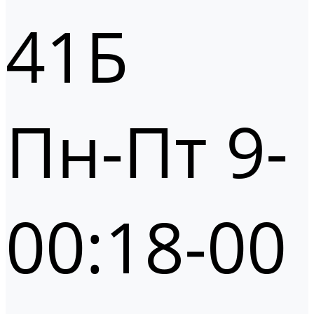
41Б
Пн-Пт 9-
00:18-00