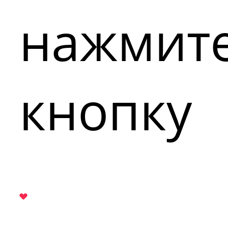
нажмит
кнопку