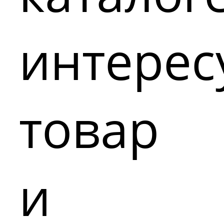
интере
товар
и