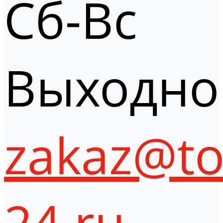
Сб-Вс
Выходно
zakaz@to
24.ru