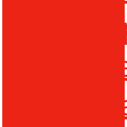
Металло
инструм
Термопл