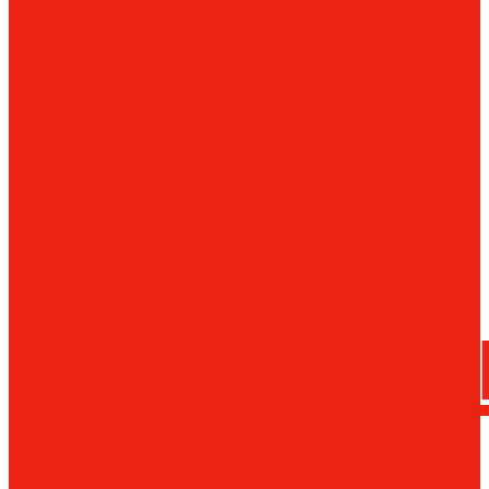
сверла
трения
Магнитн