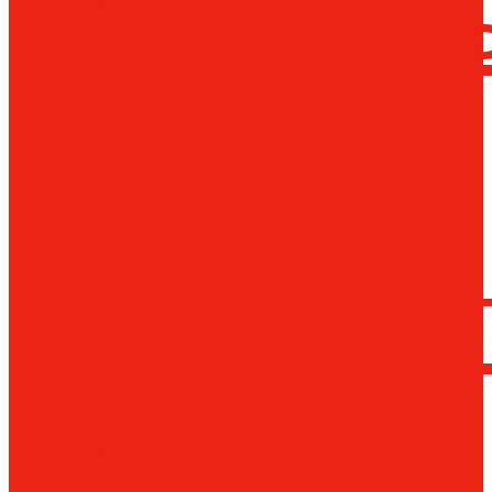
сверлил
станки
Коронча
сверла