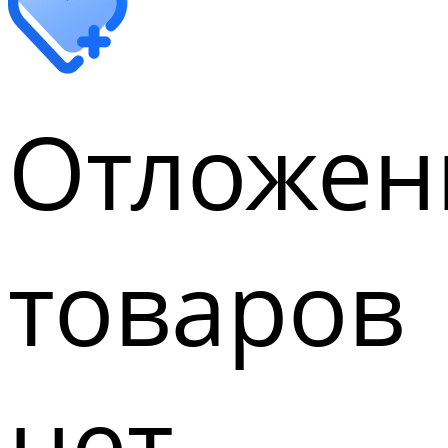
Отложен
товаров
нет