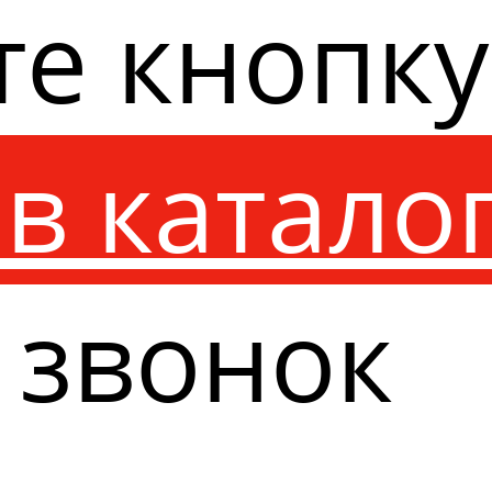
те кнопк
в катало
 звонок