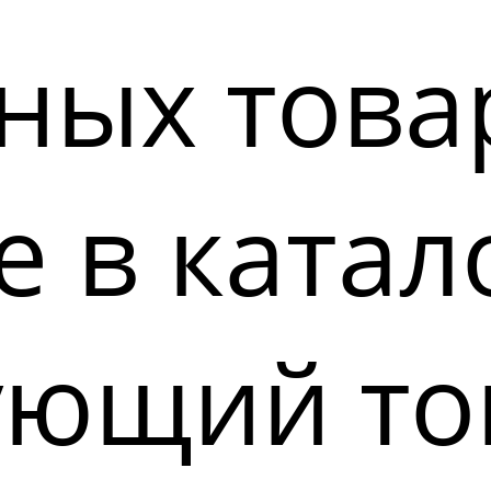
ных това
 в катал
ующий то