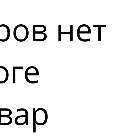
ров нет
оге
вар