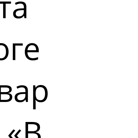
та
оге
вар
 «В