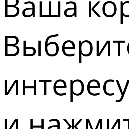
Ваша кор
Выберите
интерес
и нажмит