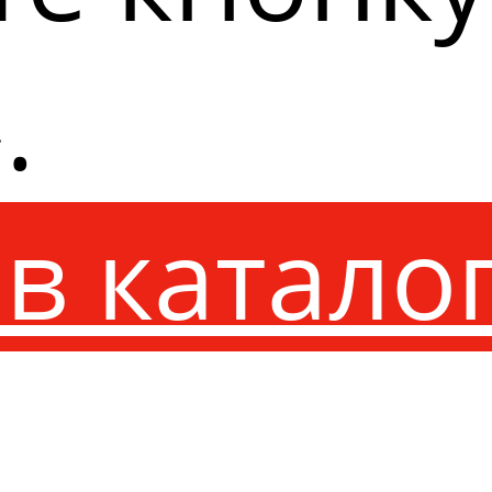
.
в катало