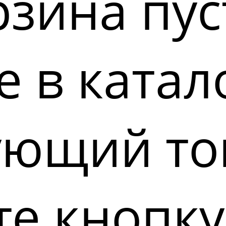
зина пус
 в катал
ующий то
е кнопку