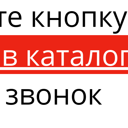
те кнопк
в катало
 звонок