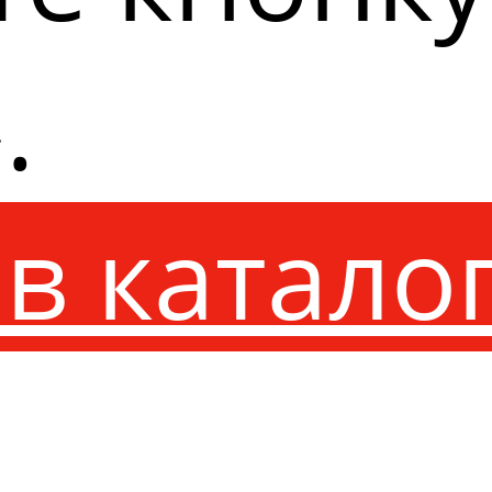
.
в катало