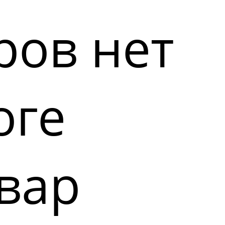
ров нет
оге
вар