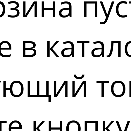
зина пус
 в катал
ующий то
е кнопку