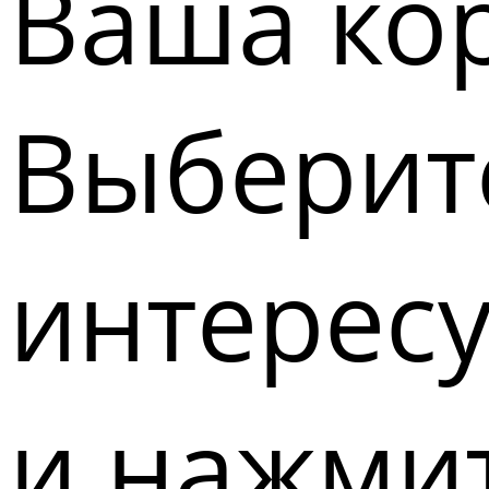
Ваша кор
Выберите
интерес
и нажмит