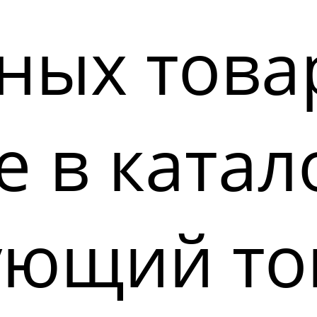
ных това
 в катал
ующий то