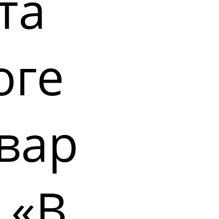
та
оге
вар
 «В