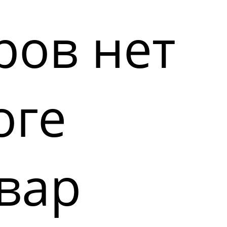
ров нет
оге
вар