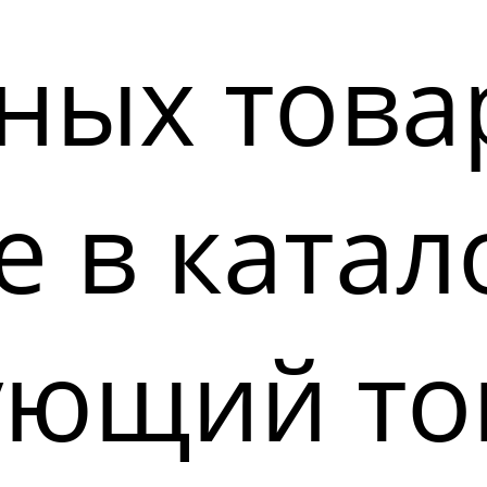
ных това
 в катал
ующий то