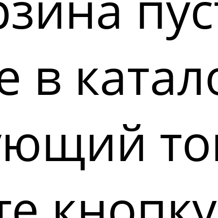
зина пус
 в катал
ующий то
е кнопку