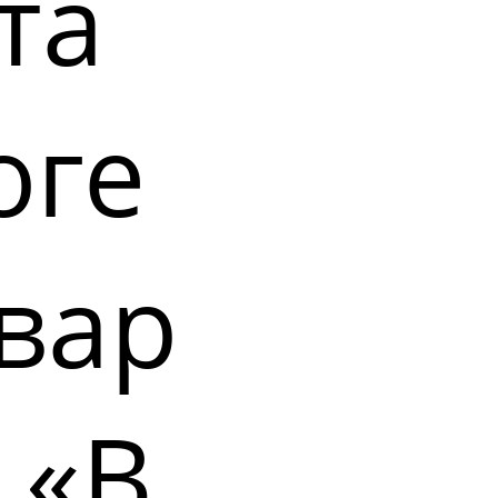
та
оге
вар
 «В