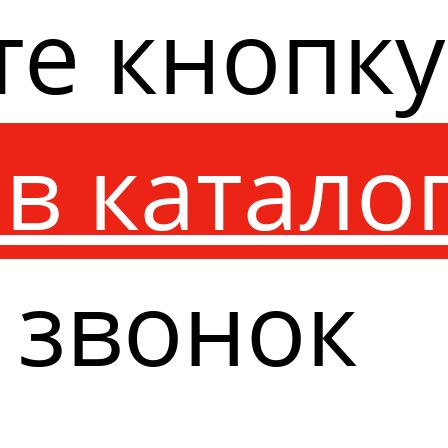
те кнопк
в катало
 звонок