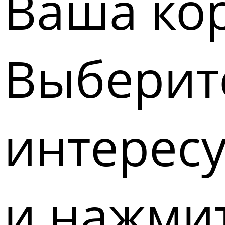
Ваша кор
Выберите
интерес
и нажмит