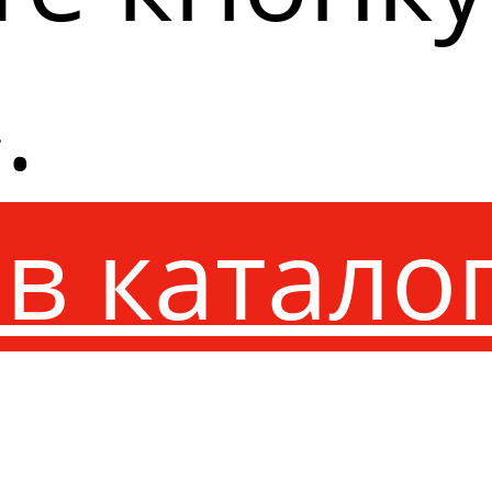
.
в катало