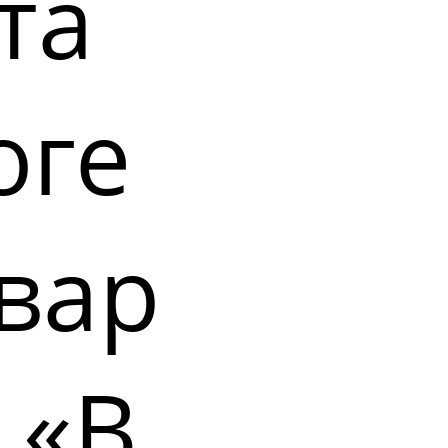
та
оге
вар
 «В