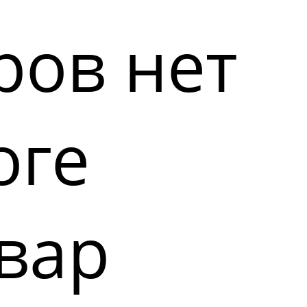
ров нет
оге
вар