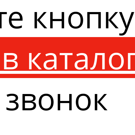
те кнопк
в катало
 звонок