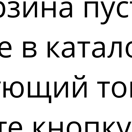
зина пус
 в катал
ующий то
е кнопку