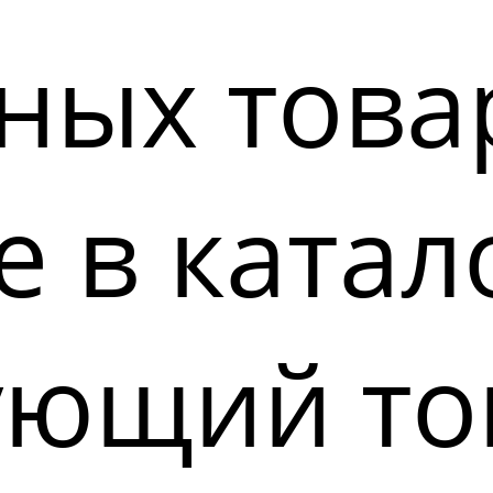
ных това
 в катал
ующий то