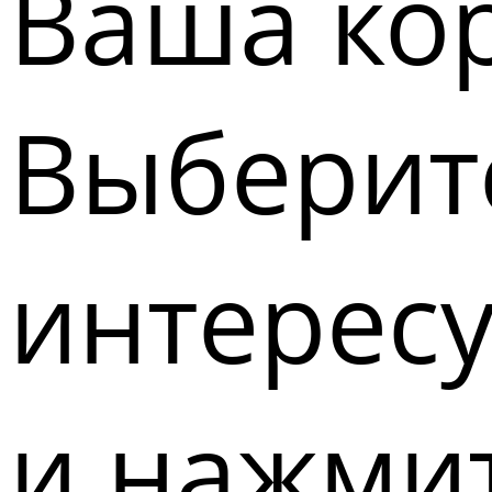
Ваша кор
Выберите
интерес
и нажмит