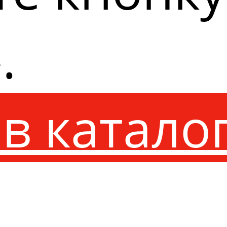
.
в катало