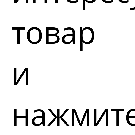
товар
и
нажмит