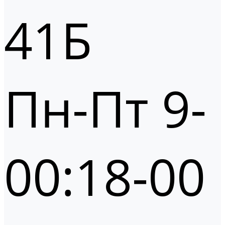
41Б
Пн-Пт 9-
00:18-00