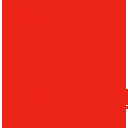
сверла
трения
Магнитн