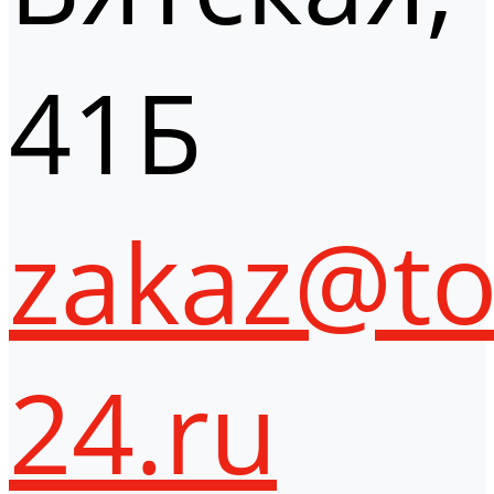
41Б
zakaz@to
24.ru