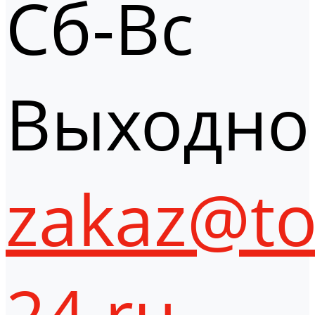
Сб-Вс
Выходно
zakaz@to
24.ru