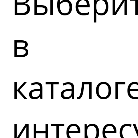
Выбери
в
каталог
интере