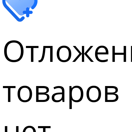
Отложен
товаров
нет