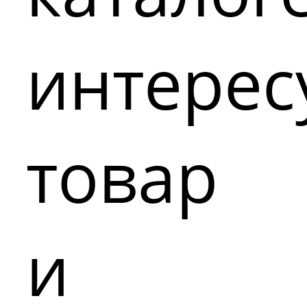
интере
товар
и