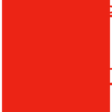
сверлил
станки
Коронча
сверла