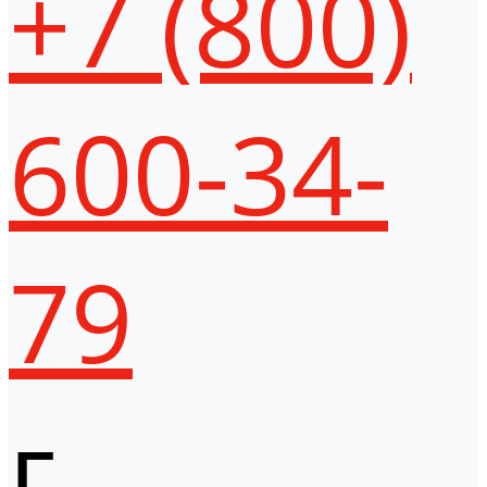
+7 (800)
600-34-
79
г.