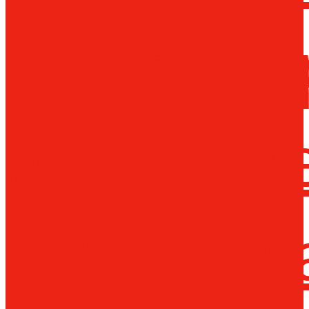
Металло
инструм
Термопл