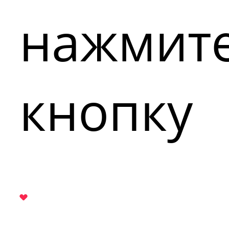
нажмит
кнопку