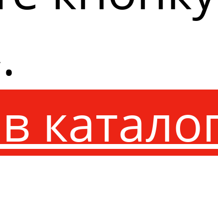
.
в катало