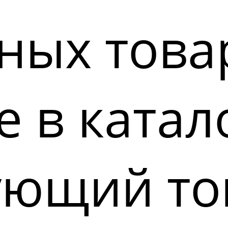
ных това
 в катал
ующий то