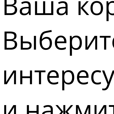
Ваша кор
Выберите
интерес
и нажмит