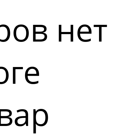
ров нет
оге
вар