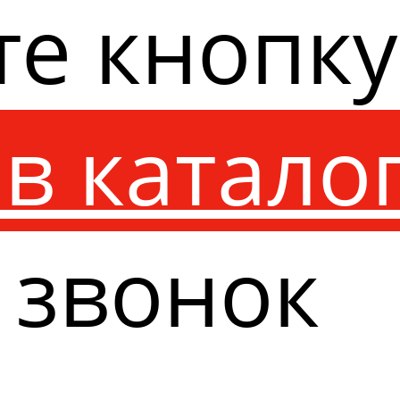
те кнопк
в катало
 звонок