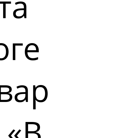
та
оге
вар
 «В