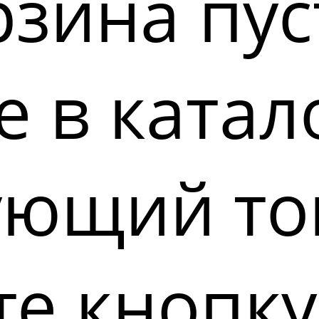
зина пус
 в катал
ующий то
е кнопку