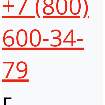
+7 (800)
600-34-
79
г.