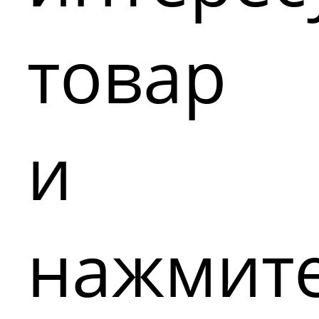
товар
и
нажмит