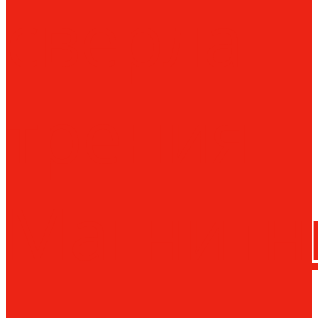
сверла
трения
Магнитн