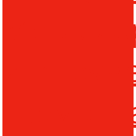
Металло
инструм
Термопл