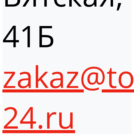
41Б
zakaz@to
24.ru