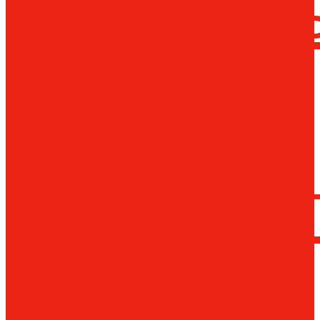
сверлил
станки
Коронча
сверла