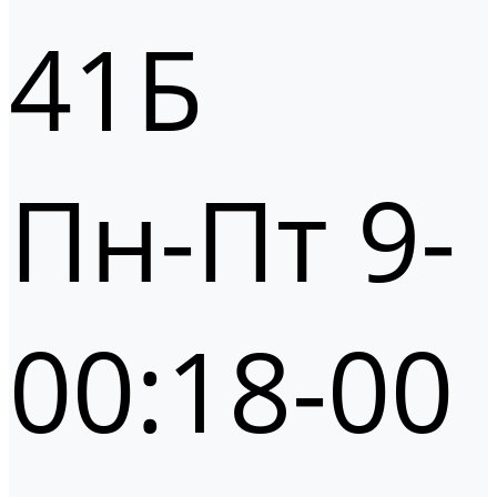
41Б
Пн-Пт 9-
00:18-00