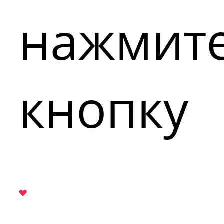
нажмит
кнопку