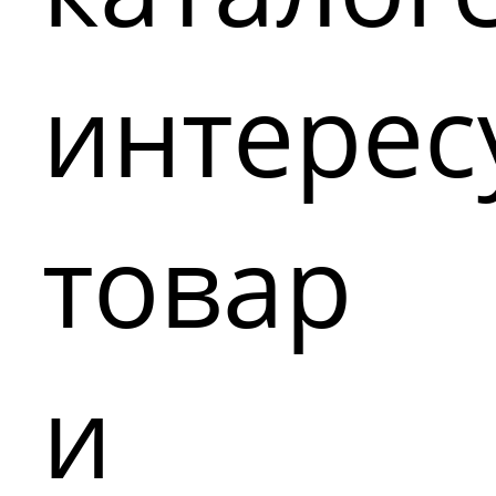
интере
товар
и