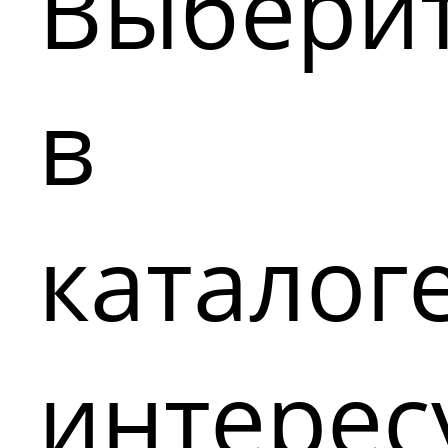
Выбери
в
каталог
интере