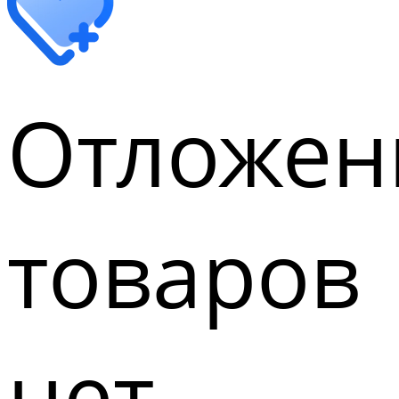
Отложен
товаров
нет