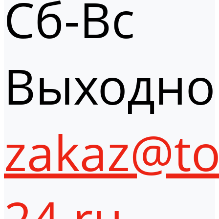
Сб-Вс
Выходно
zakaz@to
24.ru