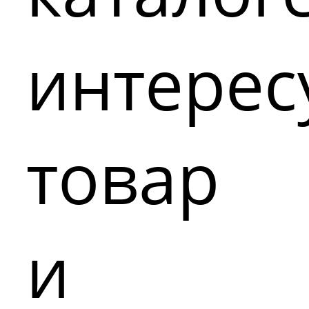
интере
товар
и