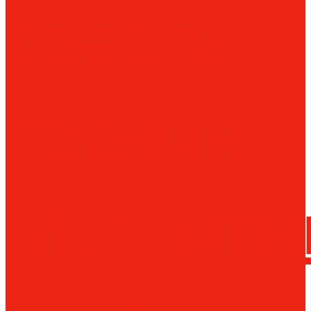
сверла
трения
Магнитн