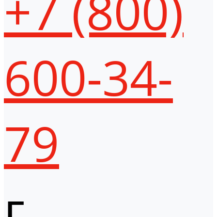
+7 (800)
600-34-
79
г.