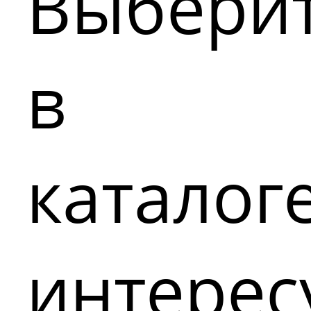
Выбери
в
каталог
интере