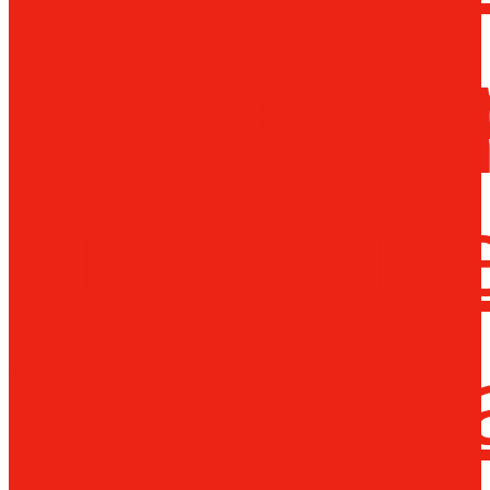
Металло
инструм
Термопл