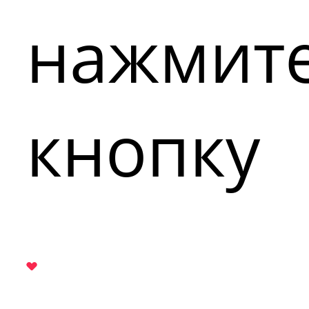
нажмит
кнопку