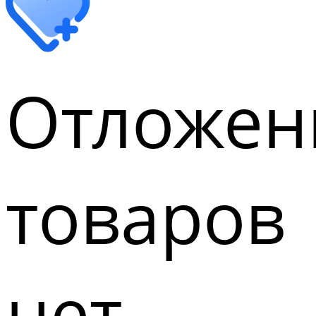
Отложен
товаров
нет