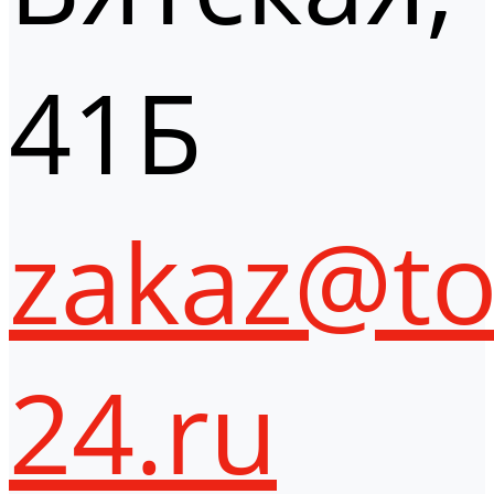
41Б
zakaz@to
24.ru