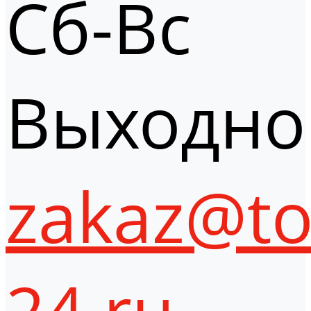
Сб-Вс
Выходно
zakaz@to
24.ru