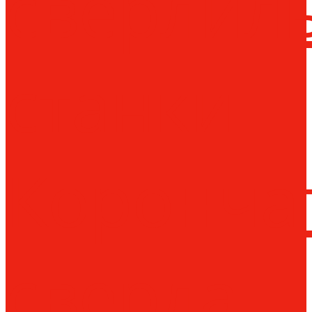
сверлил
станки
Коронча
сверла