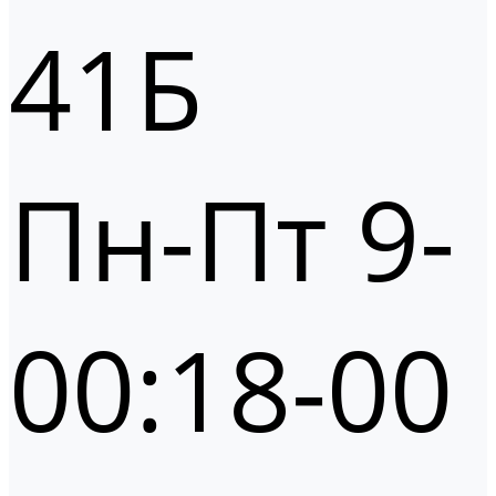
41Б
Пн-Пт 9-
00:18-00