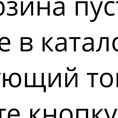
зина пус
 в катал
ующий то
е кнопку