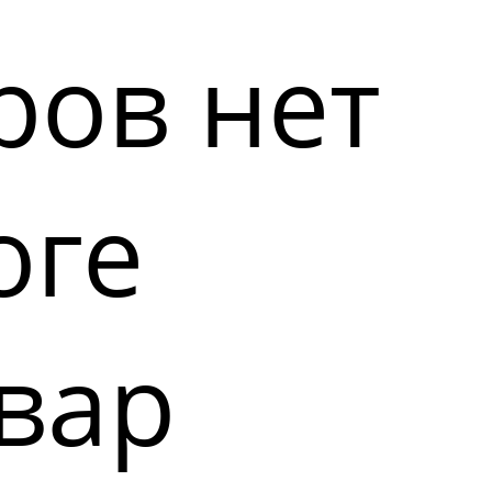
ров нет
оге
вар