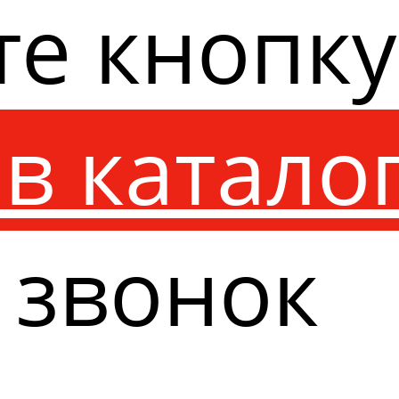
те кнопк
в катало
 звонок