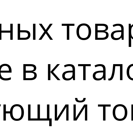
ных това
 в катал
ующий то