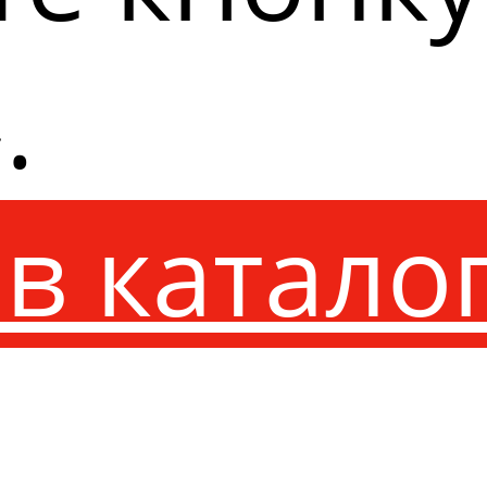
.
в катало