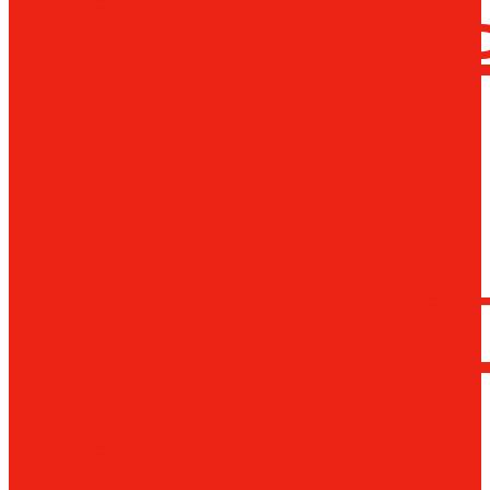
сверлил
станки
Коронча
сверла