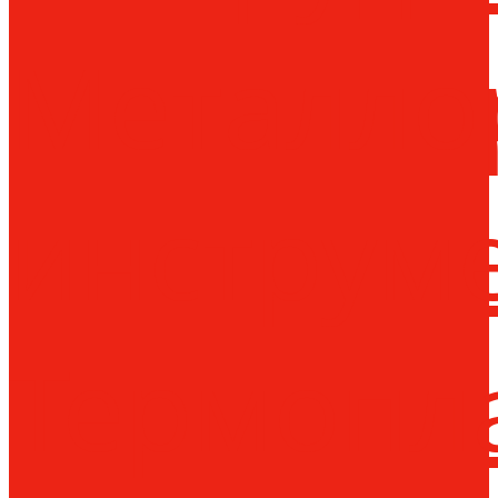
Металло
инструм
Термопл