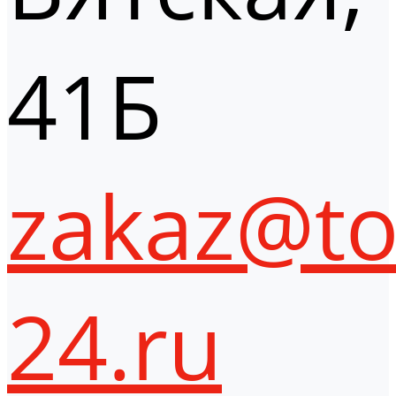
41Б
zakaz@to
24.ru