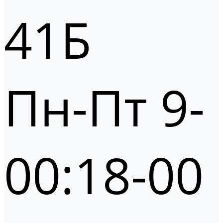
41Б
Пн-Пт 9-
00:18-00