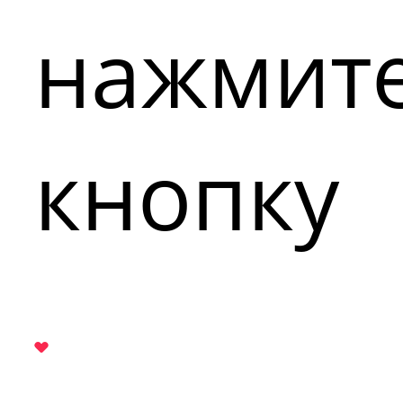
нажмит
кнопку