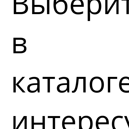
Выбери
в
каталог
интере