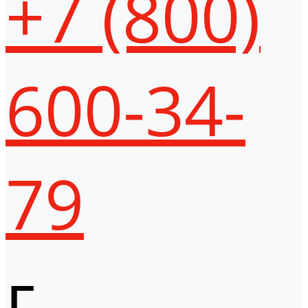
+7 (800)
600-34-
79
г.