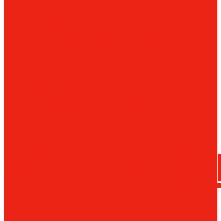
сверла
трения
Магнитн