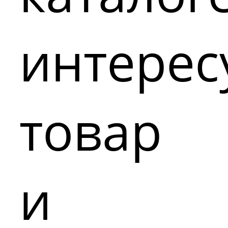
интере
товар
и