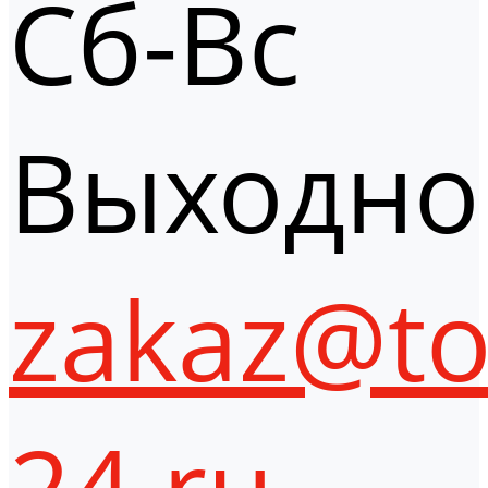
Сб-Вс
Выходно
zakaz@to
24.ru