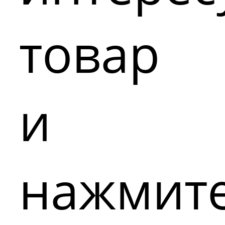
товар
и
нажмит