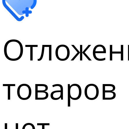
Отложен
товаров
нет