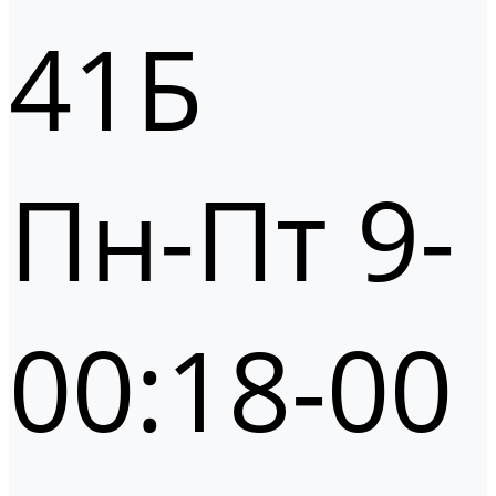
41Б
Пн-Пт 9-
00:18-00