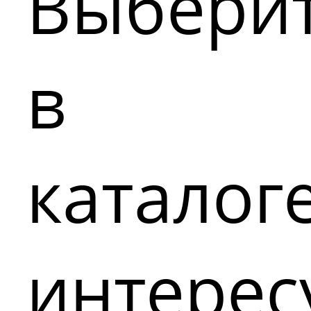
Выбери
в
каталог
интере