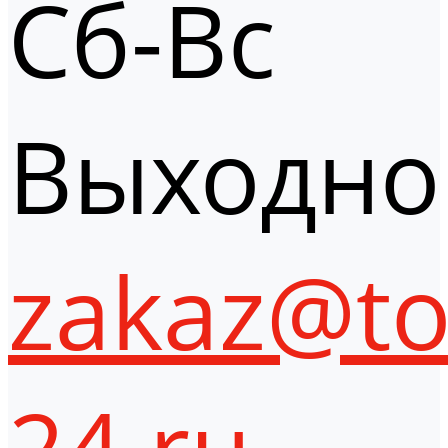
Сб-Вс
Выходно
zakaz@to
24.ru