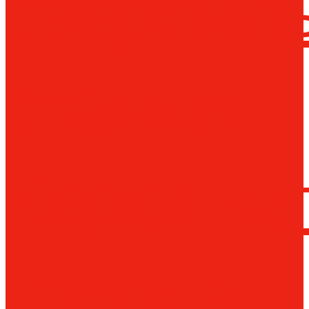
сверлил
станки
Коронча
сверла