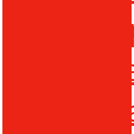
Металло
инструм
Термопл