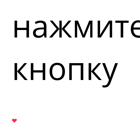
нажмит
кнопку