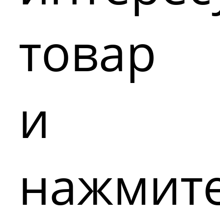
товар
и
нажмит