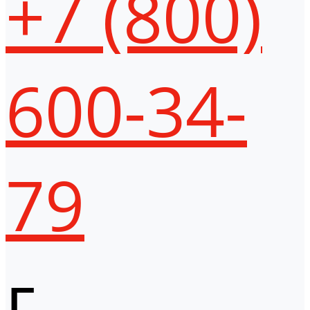
+7 (800)
600-34-
79
г.