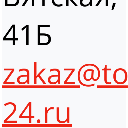
41Б
zakaz@to
24.ru