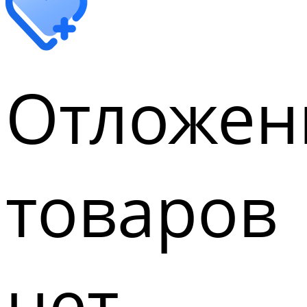
Отложен
товаров
нет