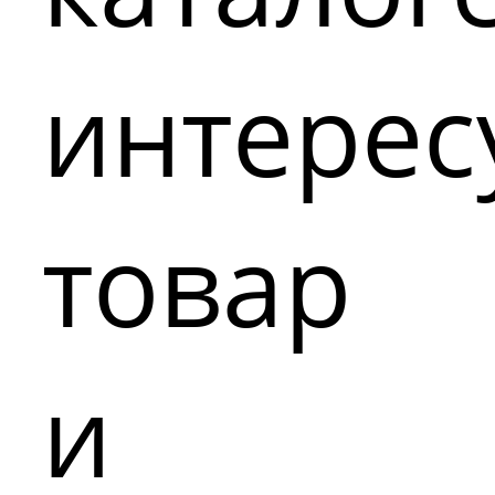
интере
товар
и