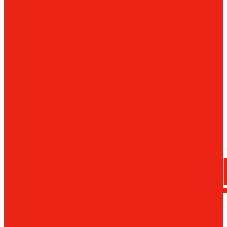
сверла
трения
Магнитн