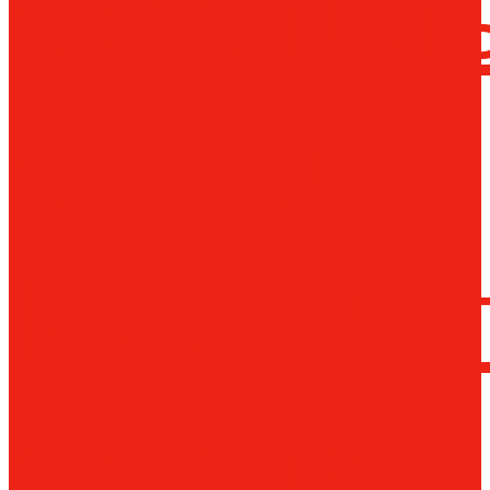
сверлил
станки
Коронча
сверла