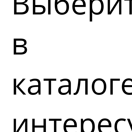
Выбери
в
каталог
интере