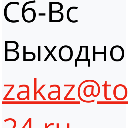
Сб-Вс
Выходно
zakaz@to
24.ru