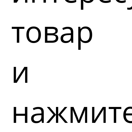
товар
и
нажмит