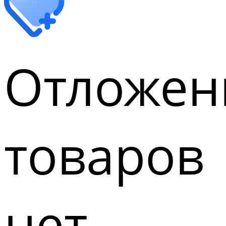
Отложен
товаров
нет