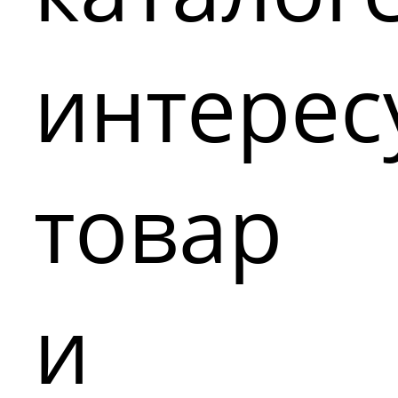
интере
товар
и