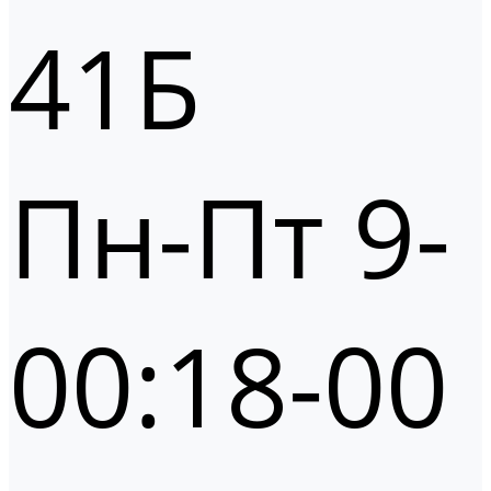
41Б
Пн-Пт 9-
00:18-00