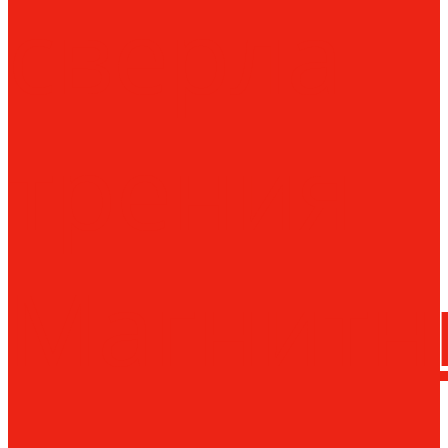
сверла
трения
Магнитн