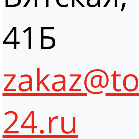
41Б
zakaz@to
24.ru