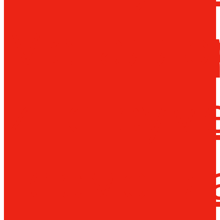
Металло
инструм
Термопл