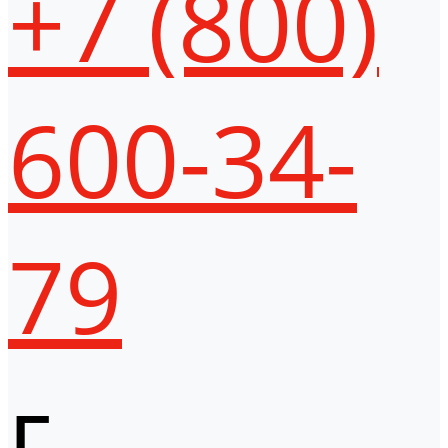
+7 (800)
600-34-
79
г.