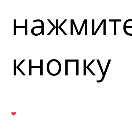
нажмит
кнопку