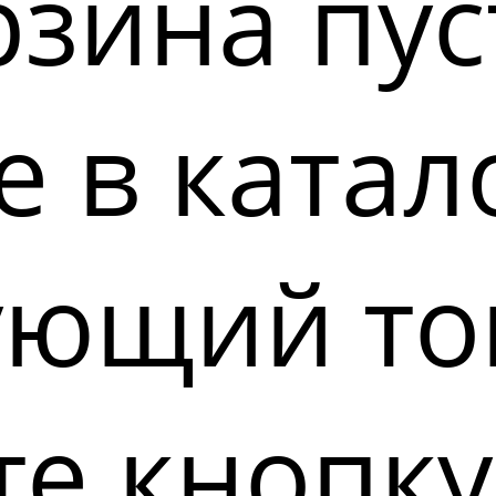
зина пус
 в катал
ующий то
е кнопку