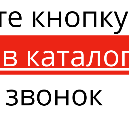
те кнопк
в катало
 звонок