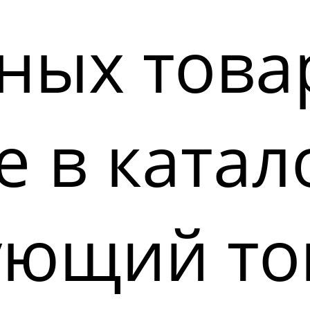
ных това
 в катал
ующий то