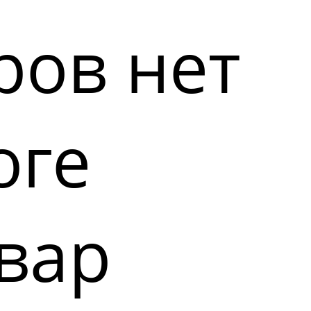
ров нет
оге
вар