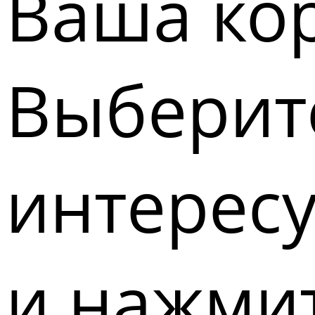
Ваша кор
Выберите
интерес
и нажмит