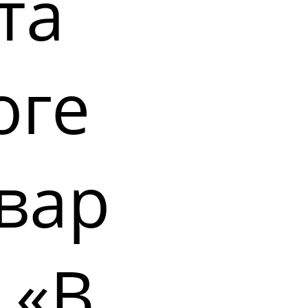
та
оге
вар
 «В