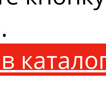
.
в катало