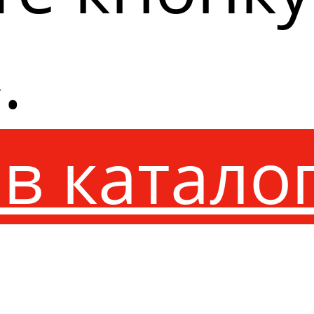
.
в катало