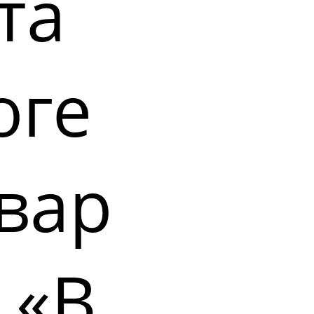
та
оге
вар
 «В