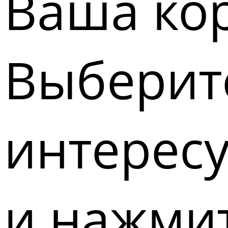
Ваша кор
Выберите
интерес
и нажмит