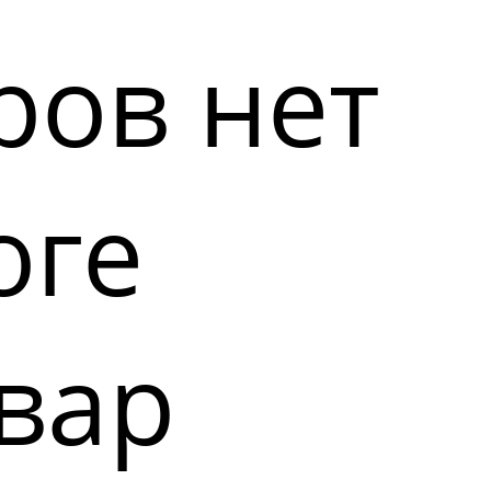
ров нет
оге
вар