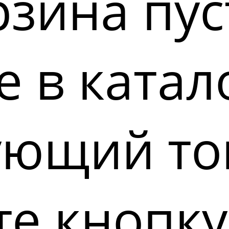
зина пус
 в катал
ующий то
е кнопку