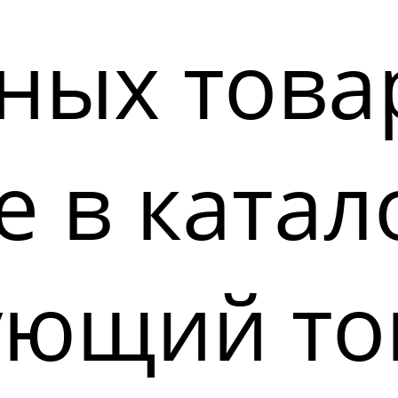
ных това
 в катал
ующий то