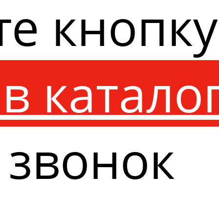
те кнопк
в катало
 звонок