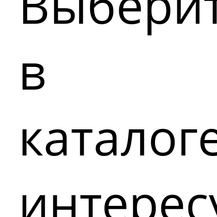
Выбери
в
каталог
интере