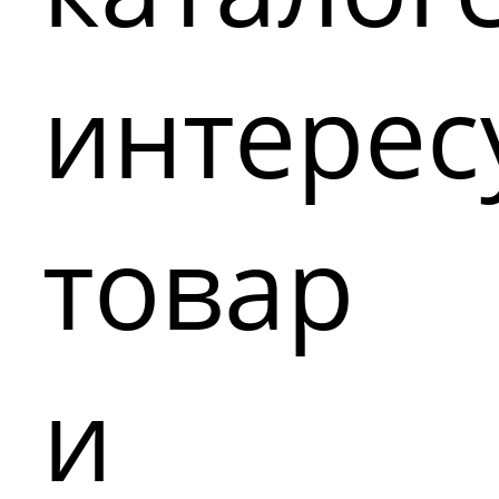
интере
товар
и