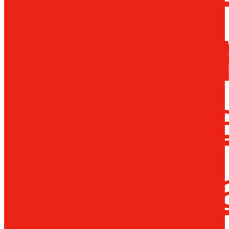
Металло
инструм
Термопл