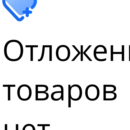
Отложен
товаров
нет