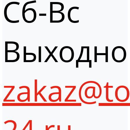
Сб-Вс
Выходно
zakaz@to
24.ru