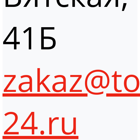
41Б
zakaz@to
24.ru