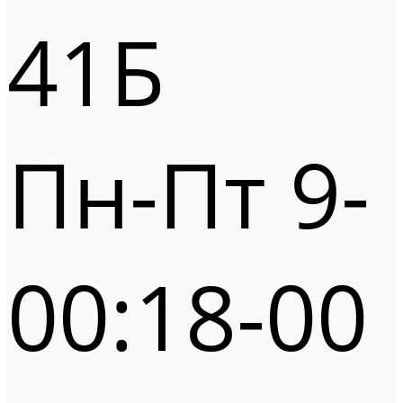
41Б
Пн-Пт 9-
00:18-00