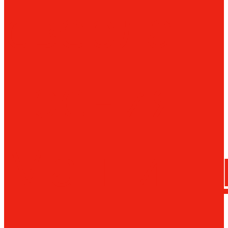
сверла
трения
Магнитн