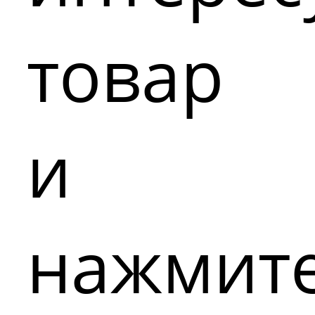
товар
и
нажмит