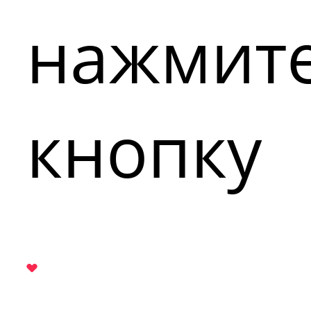
нажмит
кнопку