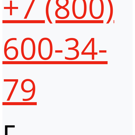
+7 (800)
600-34-
79
г.