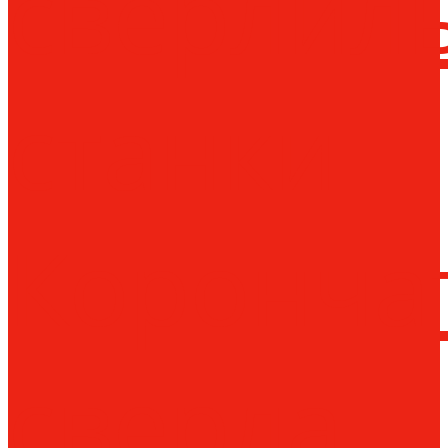
сверлил
станки
Коронча
сверла