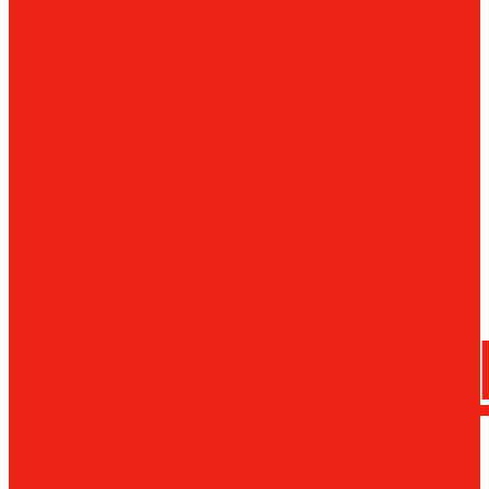
сверла
трения
Магнитн