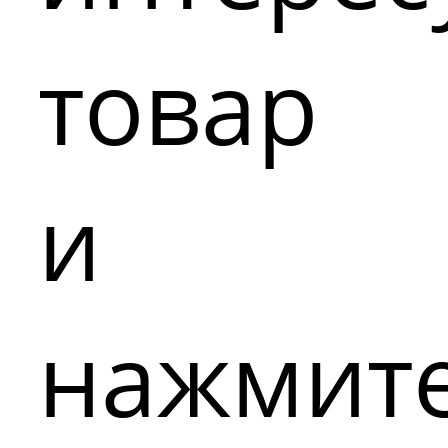
товар
и
нажмит