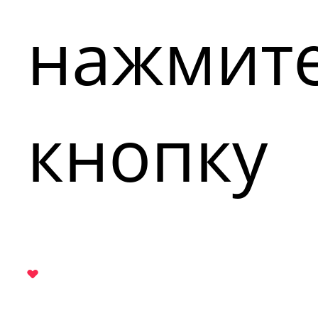
нажмит
кнопку