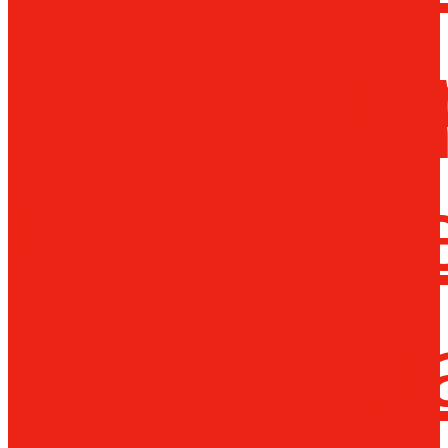
Металло
инструм
Термопл