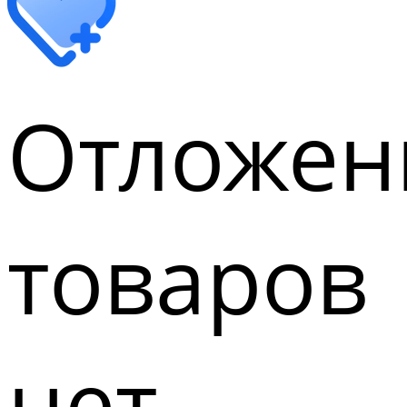
Отложен
товаров
нет