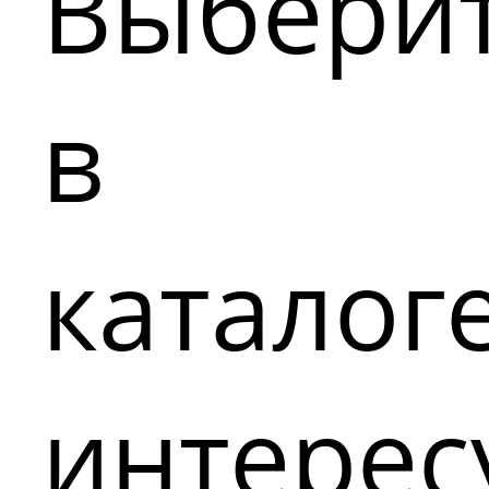
Выбери
в
каталог
интере