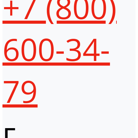
+7 (800)
600-34-
79
г.