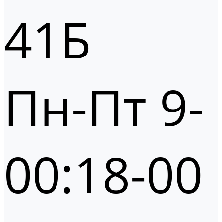
41Б
Пн-Пт 9-
00:18-00