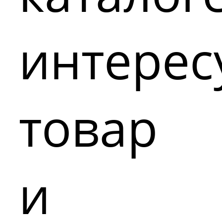
интере
товар
и