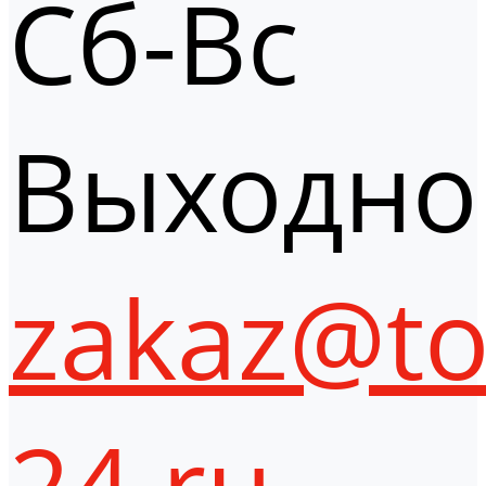
Сб-Вс
Выходно
zakaz@to
24.ru