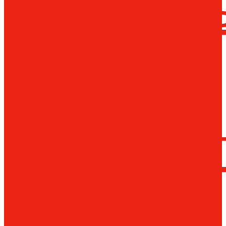
сверлил
станки
Коронча
сверла