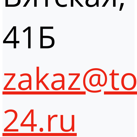
41Б
zakaz@to
24.ru