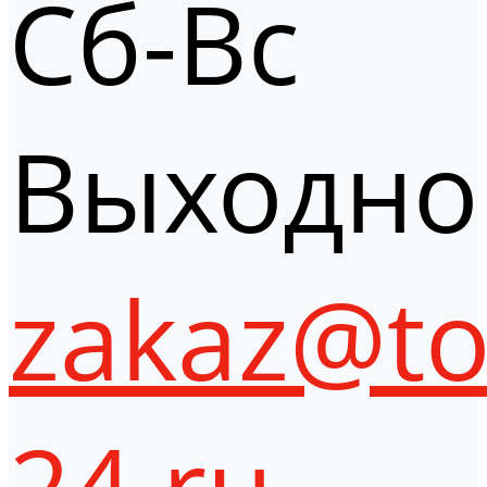
Сб-Вс
Выходно
zakaz@to
24.ru