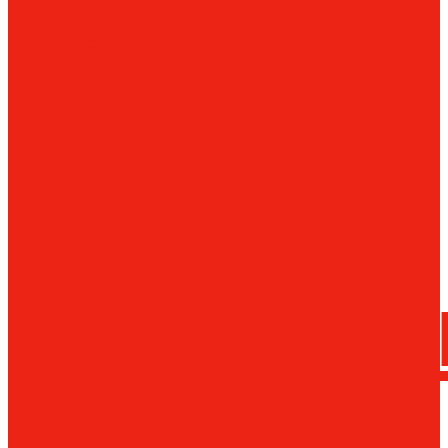
сверла
трения
Магнитн