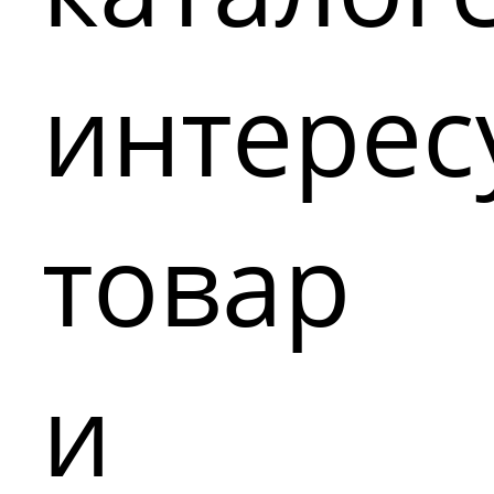
интере
товар
и