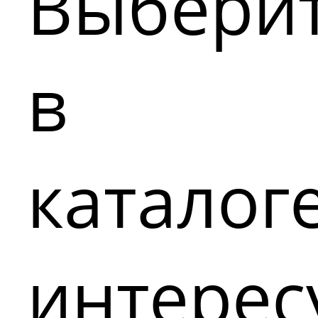
Выбери
в
каталог
интере