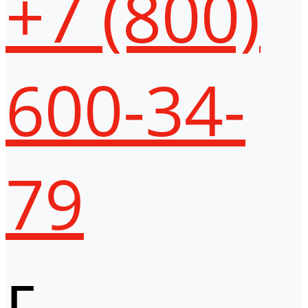
+7 (800)
600-34-
79
г.