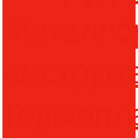
Металло
инструм
Термопл