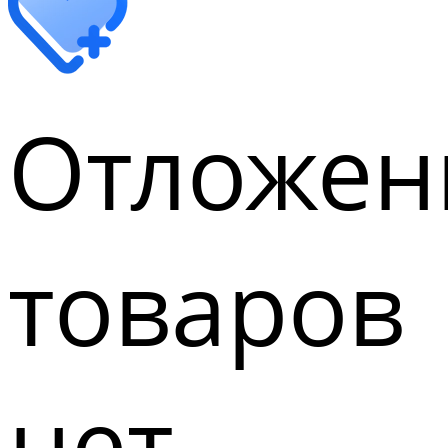
Отложен
товаров
нет