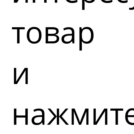
товар
и
нажмит