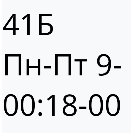
41Б
Пн-Пт 9-
00:18-00