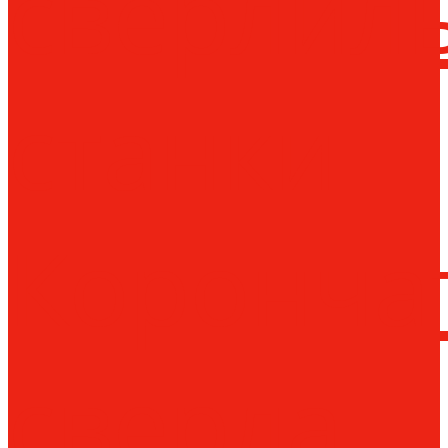
сверлил
станки
Коронча
сверла