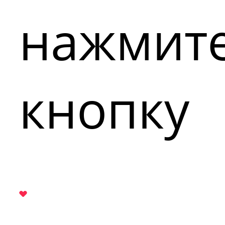
нажмит
кнопку