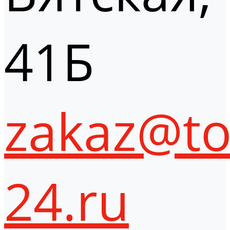
41Б
zakaz@to
24.ru