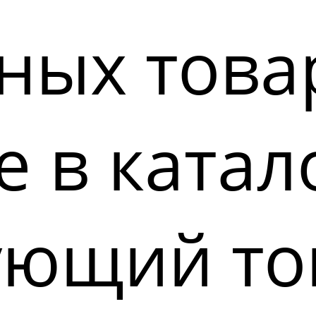
ных това
 в катал
ующий то