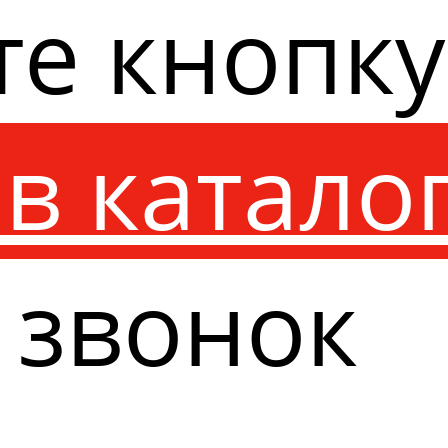
те кнопк
в катало
 звонок