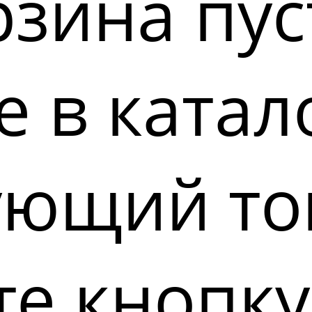
зина пус
 в катал
ующий то
е кнопку