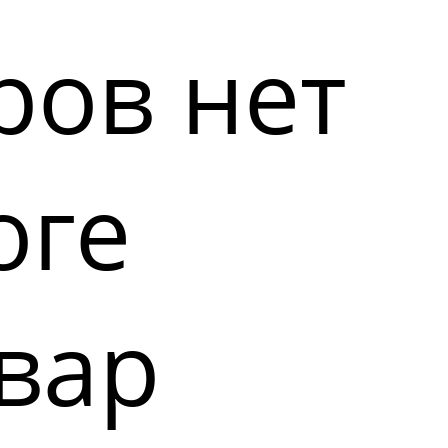
ров нет
оге
вар