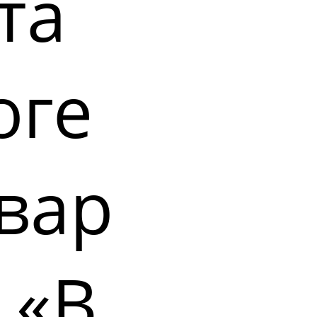
та
оге
вар
 «В