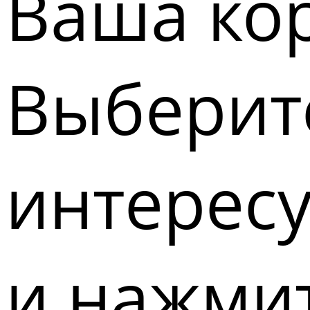
Ваша кор
Выберите
интерес
и нажмит