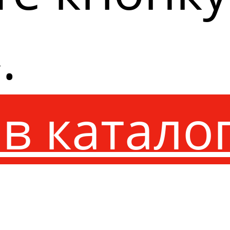
.
в катало