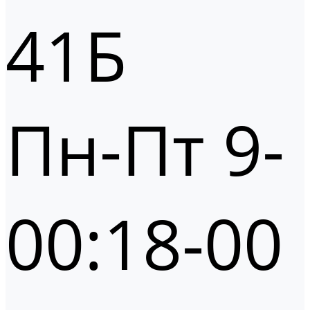
41Б
Пн-Пт 9-
00:18-00