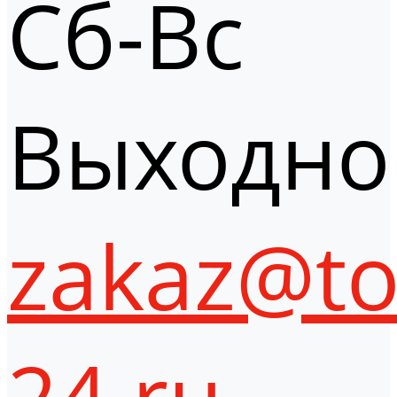
Сб-Вс
Выходно
zakaz@to
24.ru