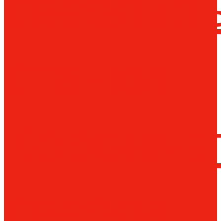
сверлил
станки
Коронча
сверла