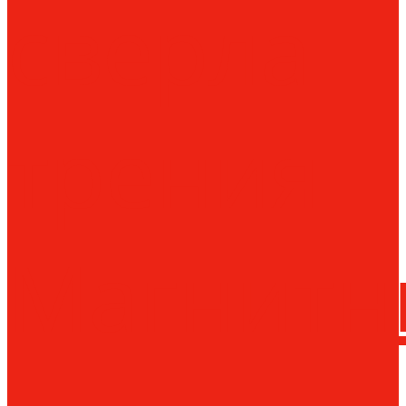
сверла
трения
Магнитн