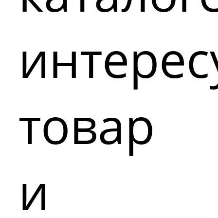
интере
товар
и