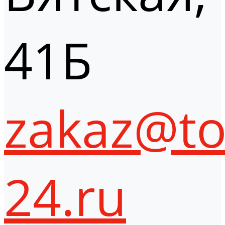
41Б
zakaz@to
24.ru