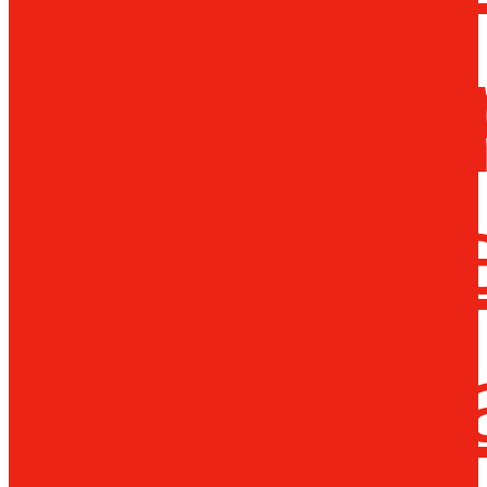
Металло
инструм
Термопл