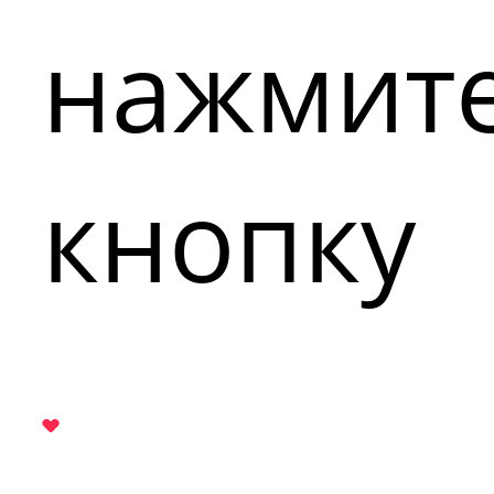
нажмит
кнопку