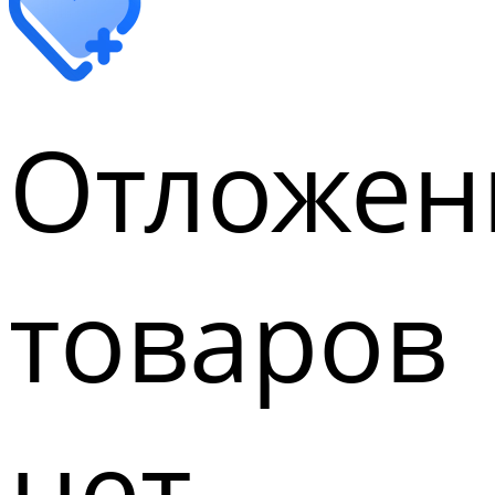
Отложен
товаров
нет