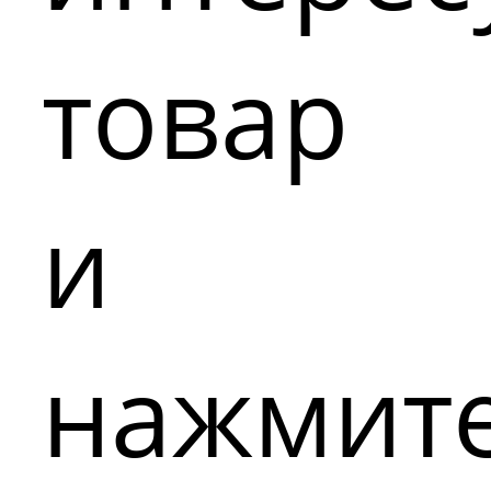
товар
и
нажмит