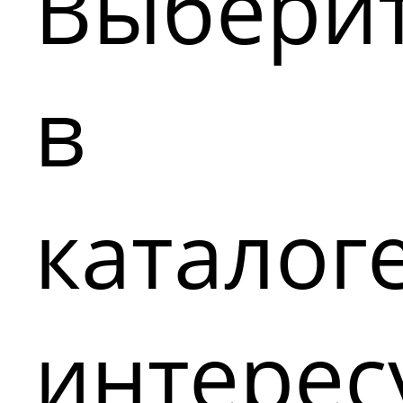
Выбери
в
каталог
интере