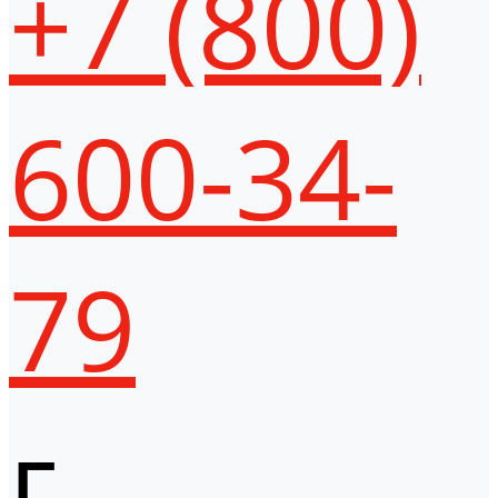
+7 (800)
600-34-
79
г.