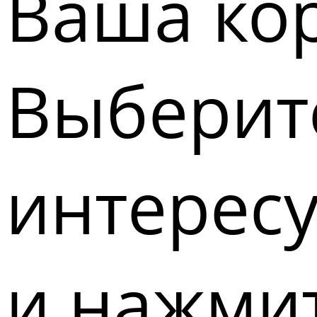
Ваша кор
Выберите
интерес
и нажмит