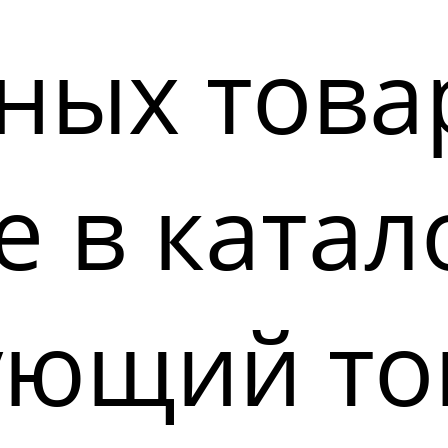
ных това
 в катал
ующий то