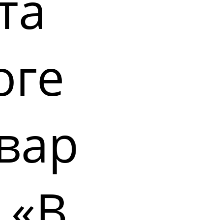
та
оге
вар
 «В