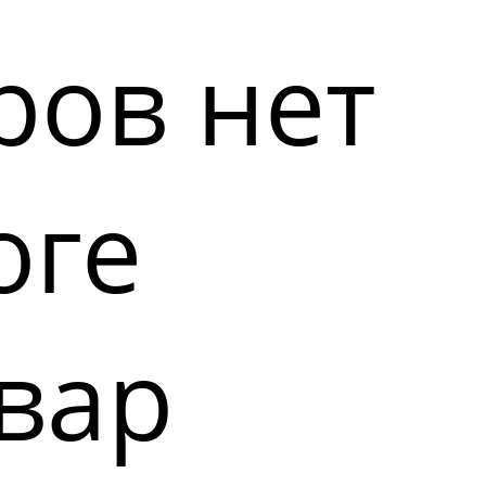
ров нет
оге
вар