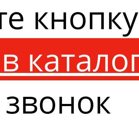
те кнопк
в катало
 звонок