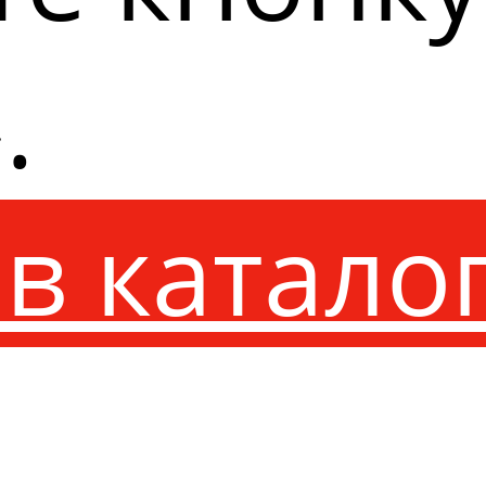
.
в катало