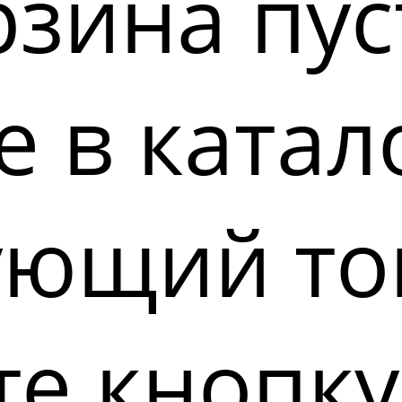
зина пус
 в катал
ующий то
е кнопку