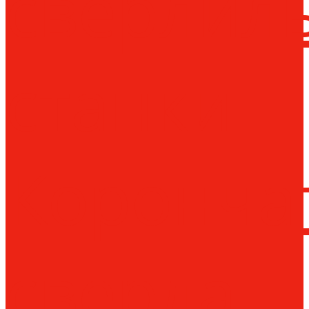
сверлил
станки
Коронча
сверла