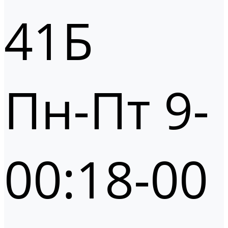
41Б
Пн-Пт 9-
00:18-00