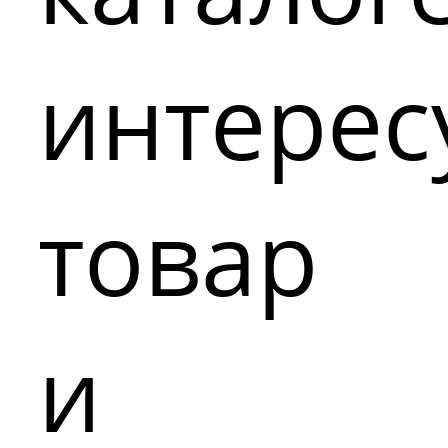
интере
товар
и