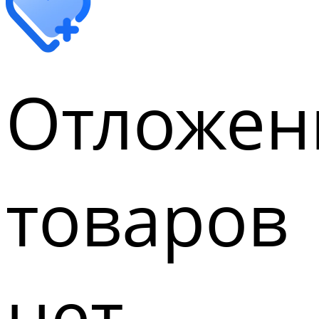
Отложен
товаров
нет