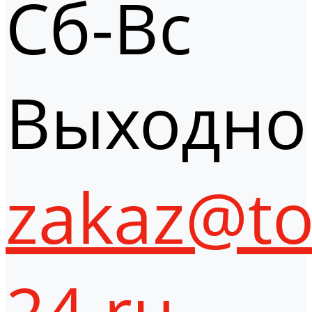
Сб-Вс
Выходно
zakaz@to
24.ru