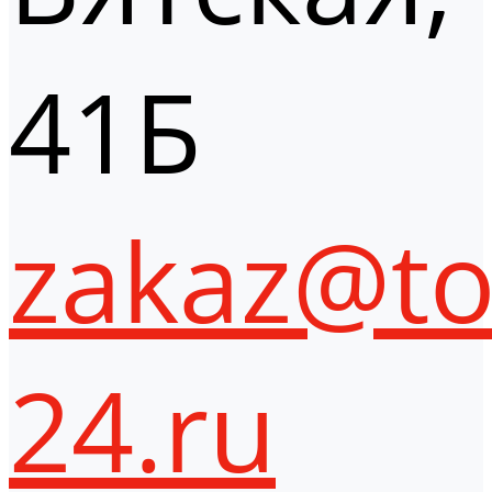
41Б
zakaz@to
24.ru