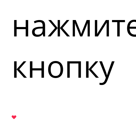
нажмит
кнопку