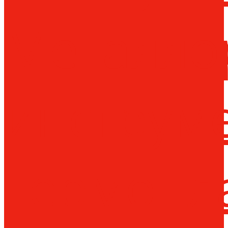
Металло
инструм
Термопл