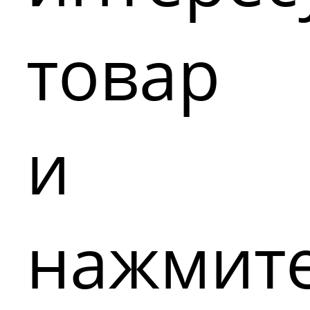
товар
и
нажмит