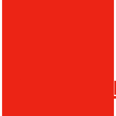
сверла
трения
Магнитн