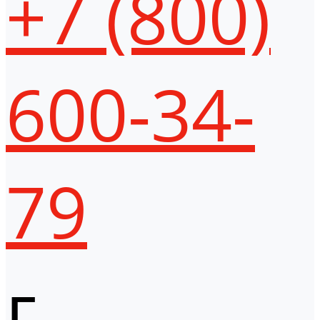
+7 (800)
600-34-
79
г.